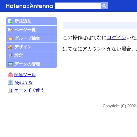
新規追加
ページ一覧
この操作ははてなに
ログイン
いた
グループ編集
デザイン
はてなにアカウントがない場合、
設定
データの管理
関連ツール
Myはてな
ケータイで使う
Copyright (C) 2002