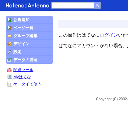
新規追加
ページ一覧
この操作ははてなに
ログイン
いた
グループ編集
デザイン
はてなにアカウントがない場合、
設定
データの管理
関連ツール
Myはてな
ケータイで使う
Copyright (C) 2002