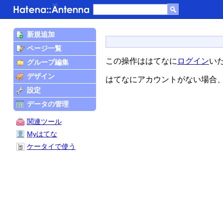
新規追加
ページ一覧
この操作ははてなに
ログイン
い
グループ編集
デザイン
はてなにアカウントがない場合
設定
データの管理
関連ツール
Myはてな
ケータイで使う