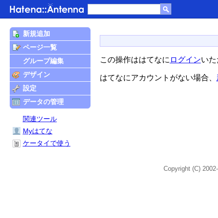
新規追加
ページ一覧
この操作ははてなに
ログイン
いた
グループ編集
デザイン
はてなにアカウントがない場合、
設定
データの管理
関連ツール
Myはてな
ケータイで使う
Copyright (C) 2002