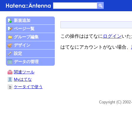
新規追加
ページ一覧
この操作ははてなに
ログイン
いた
グループ編集
デザイン
はてなにアカウントがない場合、
設定
データの管理
関連ツール
Myはてな
ケータイで使う
Copyright (C) 2002