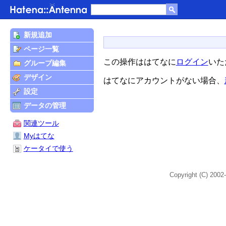
新規追加
ページ一覧
この操作ははてなに
ログイン
いた
グループ編集
デザイン
はてなにアカウントがない場合、
設定
データの管理
関連ツール
Myはてな
ケータイで使う
Copyright (C) 2002