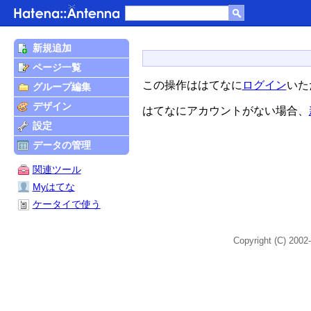
新規追加
ページ一覧
この操作ははてなに
ログイン
いた
グループ編集
デザイン
はてなにアカウントがない場合、
設定
データの管理
関連ツール
Myはてな
ケータイで使う
Copyright (C) 2002