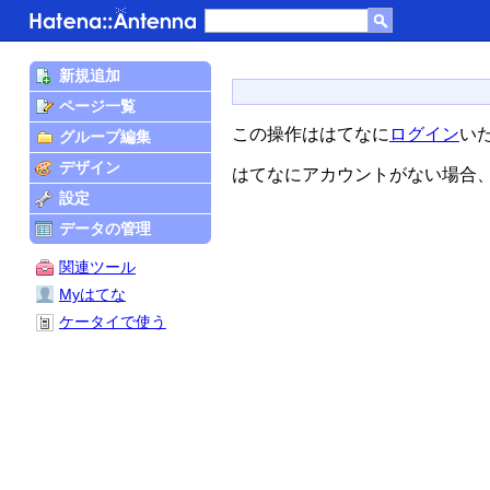
新規追加
ページ一覧
この操作ははてなに
ログイン
い
グループ編集
デザイン
はてなにアカウントがない場合
設定
データの管理
関連ツール
Myはてな
ケータイで使う