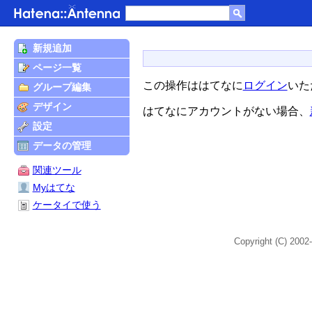
新規追加
ページ一覧
この操作ははてなに
ログイン
いた
グループ編集
デザイン
はてなにアカウントがない場合、
設定
データの管理
関連ツール
Myはてな
ケータイで使う
Copyright (C) 2002