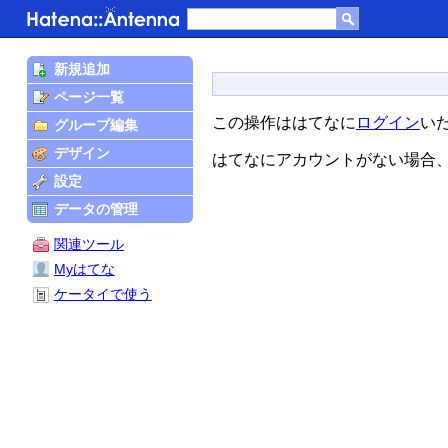
新規追加
ページ一覧
この操作ははてなに
ログイン
い
グループ編集
デザイン
はてなにアカウントがない場合
設定
データの管理
関連ツール
Myはてな
ケータイで使う