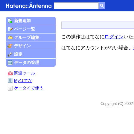
新規追加
ページ一覧
この操作ははてなに
ログイン
いた
グループ編集
デザイン
はてなにアカウントがない場合、
設定
データの管理
関連ツール
Myはてな
ケータイで使う
Copyright (C) 2002