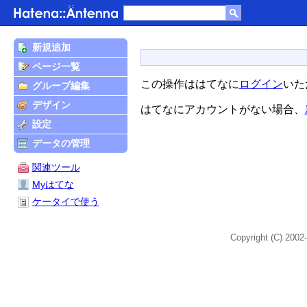
新規追加
ページ一覧
この操作ははてなに
ログイン
いた
グループ編集
デザイン
はてなにアカウントがない場合、
設定
データの管理
関連ツール
Myはてな
ケータイで使う
Copyright (C) 2002