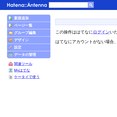
新規追加
ページ一覧
この操作ははてなに
ログイン
い
グループ編集
デザイン
はてなにアカウントがない場合
設定
データの管理
関連ツール
Myはてな
ケータイで使う