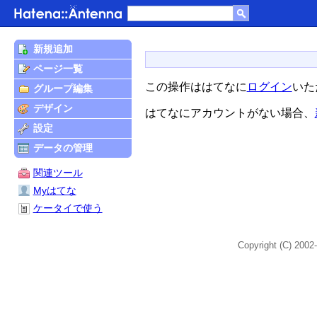
新規追加
ページ一覧
この操作ははてなに
ログイン
いた
グループ編集
デザイン
はてなにアカウントがない場合、
設定
データの管理
関連ツール
Myはてな
ケータイで使う
Copyright (C) 2002