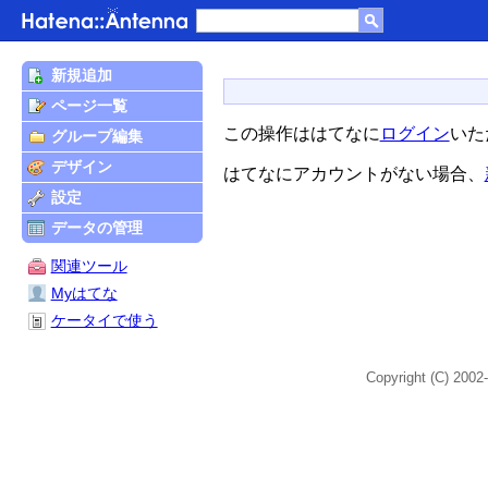
新規追加
ページ一覧
この操作ははてなに
ログイン
いた
グループ編集
デザイン
はてなにアカウントがない場合、
設定
データの管理
関連ツール
Myはてな
ケータイで使う
Copyright (C) 2002