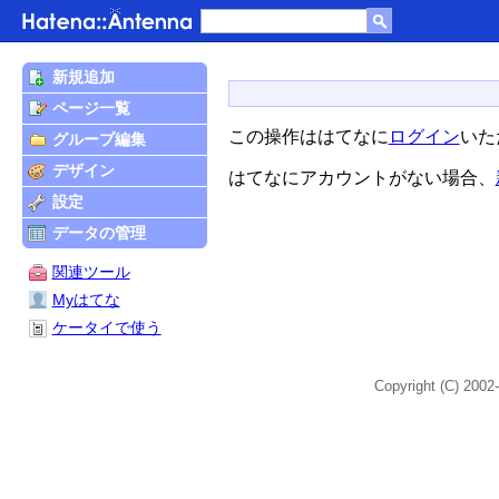
新規追加
ページ一覧
この操作ははてなに
ログイン
いた
グループ編集
デザイン
はてなにアカウントがない場合、
設定
データの管理
関連ツール
Myはてな
ケータイで使う
Copyright (C) 2002