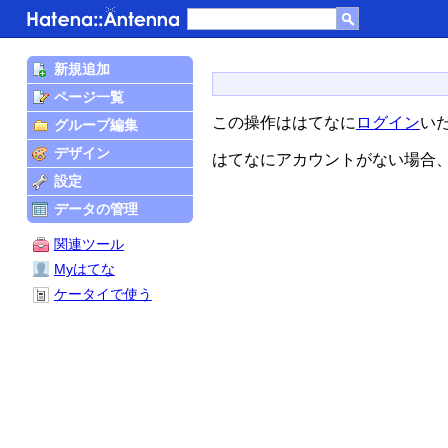
新規追加
ページ一覧
この操作ははてなに
ログイン
い
グループ編集
デザイン
はてなにアカウントがない場合
設定
データの管理
関連ツール
Myはてな
ケータイで使う