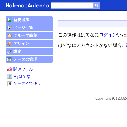
新規追加
ページ一覧
この操作ははてなに
ログイン
いた
グループ編集
デザイン
はてなにアカウントがない場合、
設定
データの管理
関連ツール
Myはてな
ケータイで使う
Copyright (C) 2002