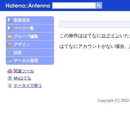
新規追加
ページ一覧
この操作ははてなに
ログイン
いた
グループ編集
デザイン
はてなにアカウントがない場合、
設定
データの管理
関連ツール
Myはてな
ケータイで使う
Copyright (C) 2002