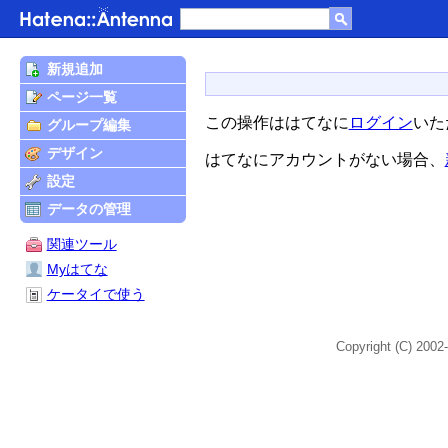
新規追加
ページ一覧
この操作ははてなに
ログイン
いた
グループ編集
デザイン
はてなにアカウントがない場合、
設定
データの管理
関連ツール
Myはてな
ケータイで使う
Copyright (C) 2002