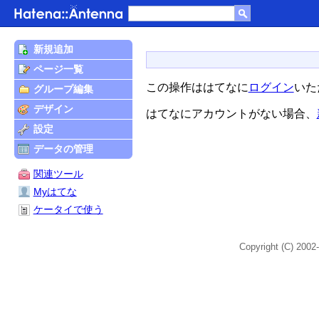
新規追加
ページ一覧
この操作ははてなに
ログイン
いた
グループ編集
デザイン
はてなにアカウントがない場合、
設定
データの管理
関連ツール
Myはてな
ケータイで使う
Copyright (C) 2002