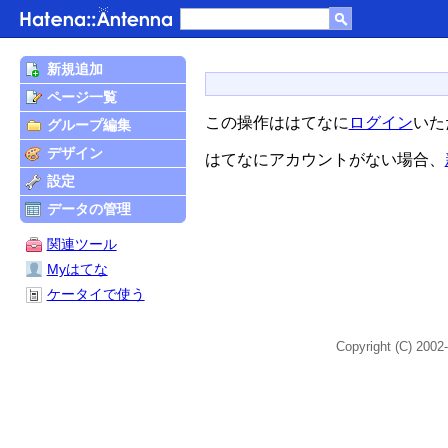
新規追加
ページ一覧
この操作ははてなに
ログイン
いた
グループ編集
デザイン
はてなにアカウントがない場合、
設定
データの管理
関連ツール
Myはてな
ケータイで使う
Copyright (C) 2002