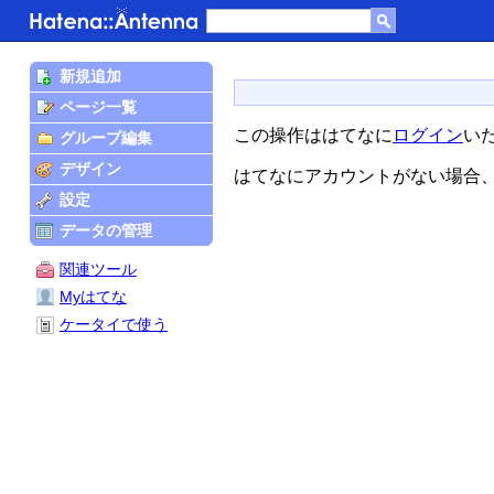
新規追加
ページ一覧
この操作ははてなに
ログイン
い
グループ編集
デザイン
はてなにアカウントがない場合
設定
データの管理
関連ツール
Myはてな
ケータイで使う