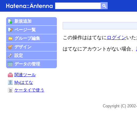
新規追加
ページ一覧
この操作ははてなに
ログイン
いた
グループ編集
デザイン
はてなにアカウントがない場合、
設定
データの管理
関連ツール
Myはてな
ケータイで使う
Copyright (C) 2002