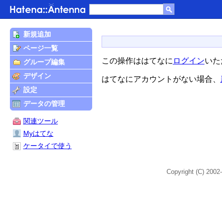
新規追加
ページ一覧
この操作ははてなに
ログイン
いた
グループ編集
デザイン
はてなにアカウントがない場合、
設定
データの管理
関連ツール
Myはてな
ケータイで使う
Copyright (C) 2002