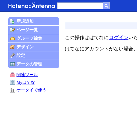
新規追加
ページ一覧
この操作ははてなに
ログイン
い
グループ編集
デザイン
はてなにアカウントがない場合
設定
データの管理
関連ツール
Myはてな
ケータイで使う