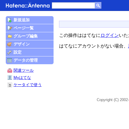
新規追加
ページ一覧
この操作ははてなに
ログイン
いた
グループ編集
デザイン
はてなにアカウントがない場合、
設定
データの管理
関連ツール
Myはてな
ケータイで使う
Copyright (C) 2002