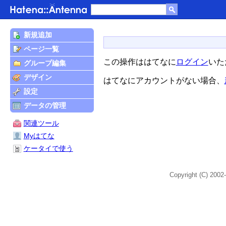
新規追加
ページ一覧
この操作ははてなに
ログイン
いた
グループ編集
デザイン
はてなにアカウントがない場合、
設定
データの管理
関連ツール
Myはてな
ケータイで使う
Copyright (C) 2002