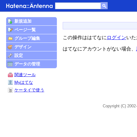
新規追加
ページ一覧
この操作ははてなに
ログイン
いた
グループ編集
デザイン
はてなにアカウントがない場合、
設定
データの管理
関連ツール
Myはてな
ケータイで使う
Copyright (C) 2002