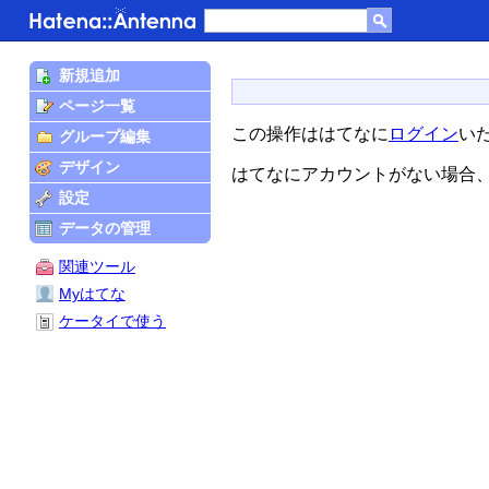
新規追加
ページ一覧
この操作ははてなに
ログイン
い
グループ編集
デザイン
はてなにアカウントがない場合
設定
データの管理
関連ツール
Myはてな
ケータイで使う