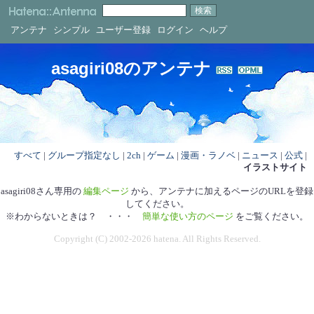
アンテナ
シンプル
ユーザー登録
ログイン
ヘルプ
asagiri08のアンテナ
すべて
|
グループ指定なし
|
2ch
|
ゲーム
|
漫画・ラノベ
|
ニュース
|
公式
|
イラストサイト
asagiri08さん専用の
編集ページ
から、アンテナに加えるページのURLを登録
してください。
※わからないときは？ ・・・
簡単な使い方のページ
をご覧ください。
Copyright (C) 2002-2026 hatena. All Rights Reserved.