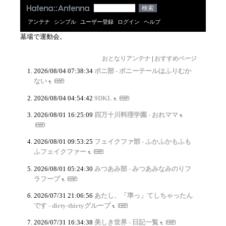
アンテナ
シンプル
ユーザー登録
ログイン
ヘルプ
墓場で運動会。
おとなりアンテナ
|
おすすめページ
2026/08/04 07:38:34
ポニ部 - ポニーテールはふりむか
ない
2026/08/04 04:54:42
9DKL
2026/08/01 16:25:09
四万十川料理学園 - おれママ
2026/08/01 09:53:25
フェイクファ部 - ふかふかもふも
ふフェイクファー
2026/08/01 05:24:30
みつあみ部 - みつあみなみのりフ
ラフープ
2026/07/31 21:06:56
あたし、「準っ」てしちゃったん
です - dirty-thirtyグループ
2026/07/31 16:34:38
美しき世界 - 日記一覧