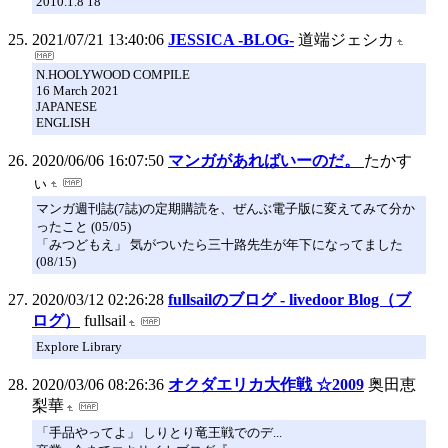
2010.1.8 18
2021/07/21 13:40:06
JESSICA -BLOG-
道端ジェシカ
N.HOOLYWOOD COMPILE
16 March 2021
JAPANESE
ENGLISH
2020/06/06 16:07:50
マンガがあればいーのだ。
たかす
ぃ
マンガ週刊誌(7誌)の定期購読を、ぜんぶ電子版に変えてみて分か
ったこと (05/05)
「みつどもえ」 気がついたら三十路先生が年下になってました
(08/15)
2020/03/12 02:26:28
fullsailのブログ - livedoor Blog（ブ
ログ）
fullsail
Explore Library
2020/03/06 08:26:36
オクダエリカ大作戦 ☆2009
奥田恵
梨華
「手品やってよ」 しりとり竜王戦でのデ...