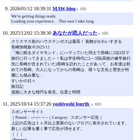
2026/01/12 18:39:31
MAW-blog
We’re getting things ready
Loading your experience… This won’t take long.
2025/12/02 15:38:30
あなたが恋人だった
クリスマス前のハウステンボスは最高！ 装飾がかわいすぎる
長崎快晴旅🌞2025/11
「海に眠るダイヤモンド」にハマっていた同士で長崎に2泊3日で
旅行に行ってきました～！私は学生時代に2～3回(高校の修学旅行
先に長崎が含まれていた)長崎を訪れたことがあって、お友達は初
めての長崎。大人になってからの長崎は、様々な文化と歴史が何
層にも積み重な…
すいかの日々
旅日記
道路に大きな楕円を発見。位置と時間
2025/10/14 15:37:26
yoshiyoshi fourth
スポンサーサイト
｜Posted：--/--/-- --:--｜Category : スポンサー広告｜
上記の広告は１ヶ月以上更新のないブログに表示されています。
新しい記事を書く事で広告が消せます。
｜｜｜
↑Pagetop