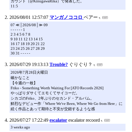
カウント（@KinugawaRika）で発表した。
11:5
2026/08/01 12:57:07
マンガノココロ
ベアー
07 ≪│2026/08│≫ 09
- - - - - - 1
2 3 4 5 6 7 8
9 10 11 12 13 14 15
16 17 18 19 20 21 22
23 24 25 26 27 28 29
30 31 - - - - -
2026/07/29 19:13:13
Trouble?
ぐりぐり？
2026年7月28日火曜日
確かなこと
【今週の一枚】
Friko - Something Worth Waiting For [ATO Records 2026]
やっぱりダサくてエモくてサイコーだ。
シカゴのFriko、2年ぶりのセカンド・アルバム。
鮮烈なデビュー作「Where We've Been, Where We Go from Here」に
続く作品とあって期待と不安が交錯するような感
2026/07/27 17:22:49
escalator
escalator recoord
3 weeks ago