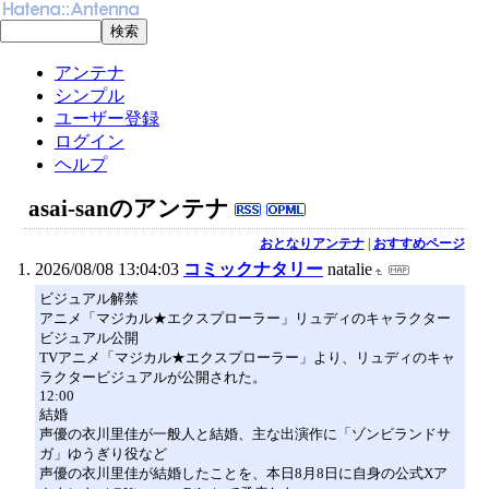
アンテナ
シンプル
ユーザー登録
ログイン
ヘルプ
asai-sanのアンテナ
おとなりアンテナ
|
おすすめページ
2026/08/08 13:04:03
コミックナタリー
natalie
ビジュアル解禁
アニメ「マジカル★エクスプローラー」リュディのキャラクター
ビジュアル公開
TVアニメ「マジカル★エクスプローラー」より、リュディのキャ
ラクタービジュアルが公開された。
12:00
結婚
声優の衣川里佳が一般人と結婚、主な出演作に「ゾンビランドサ
ガ」ゆうぎり役など
声優の衣川里佳が結婚したことを、本日8月8日に自身の公式Xア