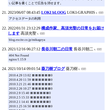
い記事を書くことで広告を消せます。
2023/06/07 08:43:45
LOKI bLOOG
LOKI-GRAPHIS
アクセスデータの利用
2022/01/31 23:12:29
構成作家、高須光聖の日常をお届け
します
高須光聖
blog.excite.co.jp/mikageya
2021/12/16 06:27:12
長谷川朝二の日常
長谷川朝二
404 Not Found
nginx/1.15.9
2021/10/14 09:01:54
葵刀樹ブログ
葵刀樹
2010.4.29 13:02 〓〓〓〓〓〓0
2010.4.20 11:59 〓〓〓〓〓〓0
2010.3.21 21:46 〓〓〓〓〓〓0
2010.2.26 10:27 〓〓〓〓〓〓0
2010.2.9 15:40 〓〓〓〓〓〓0
2010.2.5 15:33 〓〓〓〓〓〓0
2010.2.1 14:41 〓〓〓〓〓〓0
2010.1.25 16:50 〓〓〓〓〓〓0