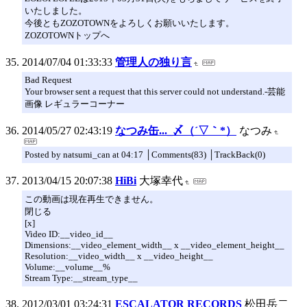
いたしました。
今後ともZOZOTOWNをよろしくお願いいたします。
ZOZOTOWNトップへ
2014/07/04 01:33:33
管理人の独り言
Bad Request
Your browser sent a request that this server could not understand.-芸能
画像 レギュラーコーナー
2014/05/27 02:43:19
なつみ缶..._〆（´▽｀*）
なつみ
Posted by natsumi_can at 04:17 │Comments(83) │TrackBack(0)
2013/04/15 20:07:38
HiBi
大塚幸代
この動画は現在再生できません。
閉じる
[x]
Video ID:__video_id__
Dimensions:__video_element_width__ x __video_element_height__
Resolution:__video_width__ x __video_height__
Volume:__volume__%
Stream Type:__stream_type__
2012/03/01 03:24:31
ESCALATOR RECORDS
松田岳二