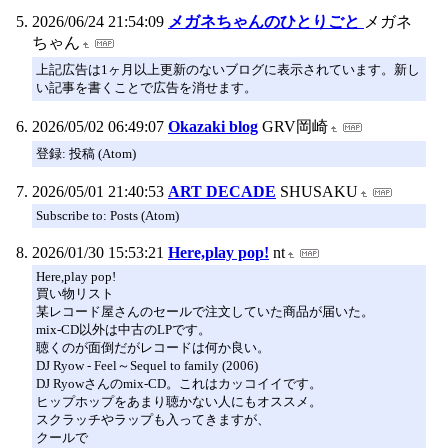
2026/06/24 21:54:09
メガネちゃんのひとりごと
メガネ
ちゃん
上記広告は1ヶ月以上更新のないブログに表示されています。新し
い記事を書くことで広告を消せます。
2026/05/02 06:49:07
Okazaki blog
GRV岡崎
登録: 投稿 (Atom)
2026/05/01 21:40:53
ART DECADE
SHUSAKU
Subscribe to: Posts (Atom)
2026/01/30 15:53:21
Here,play pop!
nt
Here,play pop!
買い物リスト
某レコード屋さんのセールで注文していた商品が届いた。
mix-CD以外は中古のLPです。
聴くのが面倒だがレコードは何か良い。
DJ Ryow - Feel～Sequel to family (2006)
DJ Ryowさんのmix-CD。これはカッコイイです。
ヒップホップをあまり聴かない人にもオススメ。
スクラッチやラップも入ってきますが、
クールで