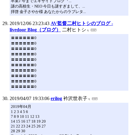
卒業♪ 今までエキサイトブログ『...
謎の高校生・NEO 今日も謎すぎまして、...
拝啓 金子さやか様 あなたからのラブレタ...
2019/12/06 23:23:43
AV監督二村ヒトシのブログ -
livedoor Blog（ブログ）
二村ヒトシ
〓〓〓〓〓〓0
〓〓〓〓〓〓0
〓〓〓〓〓〓0
〓〓〓〓〓〓0
〓〓〓〓〓〓0
〓〓〓〓〓〓0
〓〓〓〓〓〓0
〓〓〓〓〓〓0
〓〓〓〓〓〓0
〓〓〓〓〓〓0
2019/04/07 19:33:06
erilog
衿沢世衣子
2019年04月
1 2 3 4 5 6
7 8 9 10 11 12 13
14 15 16 17 18 19 20
21 22 23 24 25 26 27
28 29 30