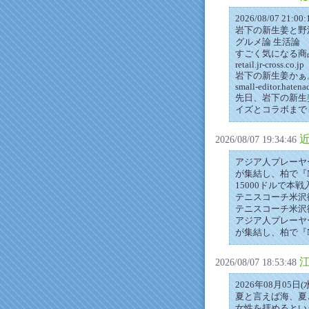
2026/08/07 21:
岩下の新生姜と野
グルメ論 生活論
すごく気になる商
retail.jr-cross.co.jp
岩下の新生姜かぁ
small-editor.hatenad
先日、岩下の新生
イズとコラボまで
近
2026/08/07 19:34:46
アジア人プレーヤ
が集結し、柏で『NEX
15000ドルで本
テニスコーチ米沢
テニスコーチ米沢
アジア人プレーヤ
が集結し、柏で『N
2026/08/07 18:53:48
2026年08月05
夏と言えば海、夏
女性を拝めるとい