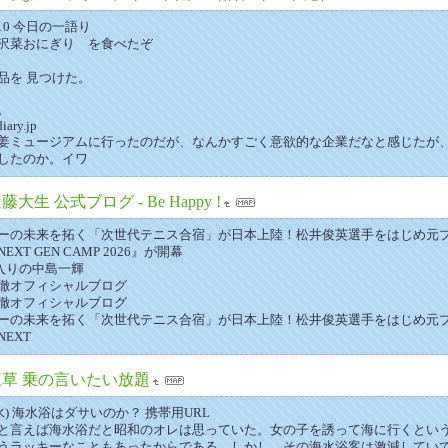
00:10 今日の一語り
沢菜おにぎり を食べたぞ
品を 見つけた。
。
iary.jp
姜ミュージアムに行ったのだが、なんかすごく意欲的な企業だなと感じたが、
したのか。イワ
藤大生 公式ブログ - Be Happy !
ーの未来を拓く「次世代テニス合宿」が日本上陸！松井俊英選手をはじめ元
T GEN CAMP 2026』が開幕
戦入りの中島一輝
徹オフィシャルブログ
徹オフィシャルブログ
ーの未来を拓く「次世代テニス合宿」が日本上陸！松井俊英選手をはじめ元
EXT
江草 乗の言いたい放題
日(水) 海水浴はダサいのか？ 携帯用URL
と言えば海水浴だと昭和のオレは思っていた。女の子を誘って海に行くとい
うラッキーなこともあったからである。しかし、その海水浴客は激減してい