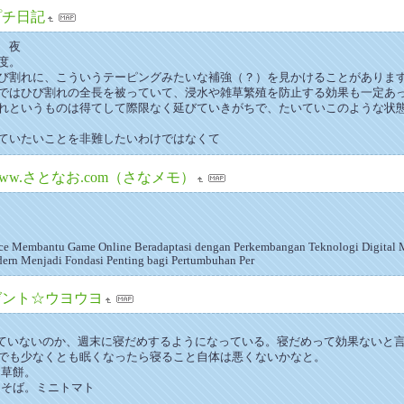
プチ日記
 夜
度。
び割れに、こういうテーピングみたいな補強（？）を見かけることがありま
ではひび割れの全長を被っていて、浸水や雑草繁殖を防止する効果も一定あ
れというものは得てして際限なく延びていきがちで、たいていこのような状
ていたいことを非難したいわけではなくて
ww.さとなお.com（さなメモ）
gence Membantu Game Online Beradaptasi dengan Perkembangan Teknologi Digital
ern Menjadi Fondasi Penting bagi Pertumbuhan Per
ゼント☆ウヨウヨ
りていないのか、週末に寝だめするようになっている。寝だめって効果ないと
でも少なくとも眠くなったら寝ること自体は悪くないかなと。
。草餅。
鳥そば。ミニトマト