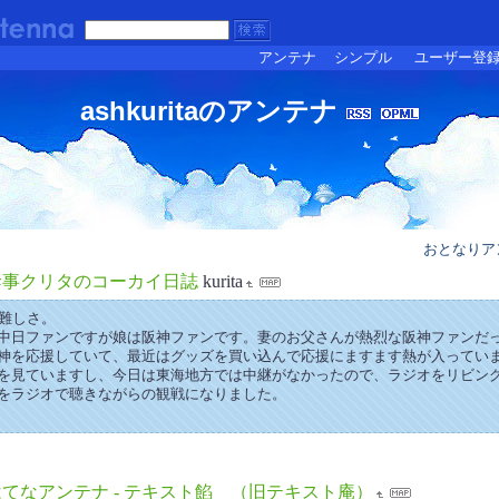
アンテナ
シンプル
ユーザー登
ashkuritaのアンテナ
おとなりア
幹事クリタのコーカイ日誌
kurita
の難しさ。
中日ファンですが娘は阪神ファンです。妻のお父さんが熱烈な阪神ファンだ
神を応援していて、最近はグッズを買い込んで応援にますます熱が入ってい
を見ていますし、今日は東海地方では中継がなかったので、ラジオをリビン
をラジオで聴きながらの観戦になりました。
はてなアンテナ - テキスト餡 （旧テキスト庵）