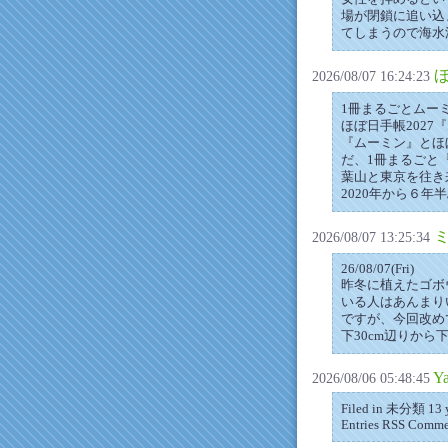
場が閉鎖に追い込
てしまうので海水
ほ
2026/08/07 16:24:23
1冊まるごとムーミ
ほぼ日手帳2027
『ムーミン』とほ
だ、1冊まるごと
葉山と東京を往き
2020年から６
2026/08/07 13:25:34
26/08/07(Fri)
昨冬に植えたゴボ
いる人はあんまり
ですが、今回改め
下30cm辺りか
Ya
2026/08/06 05:48:45
Filed in 未分類 13 y
Entries RSS Comme