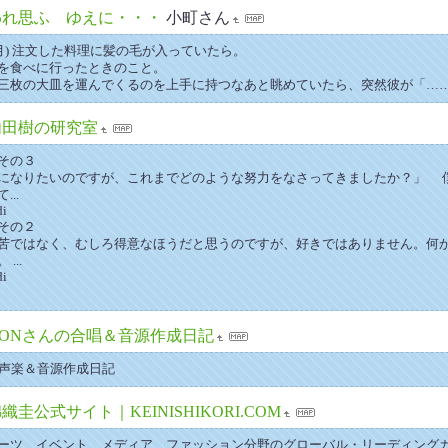
われ思ふ ゆえに・・・
小町さん
日(月) 注文した料理に髪の毛が入っていたら。
を食べに行ったときのこと。
三枚の大皿を運んでくるのを上手に持つなあと眺めていたら、突然彼が「…
内田樹の研究室
その３
になりたいのですが、これまでどのような努力をなさってきましたか？」 
..
di
その２
苦ではなく、むしろ得意なほうだと思うのですが、好きではありません。何
...
di
GONさんの合唱＆音源作成日記
・声楽＆音源作成日記
織圭公式サイト｜KEINISHIKORI.COM
G | スポーツ、イベント、メディア、ファッション分野のグローバル・リーディングカン