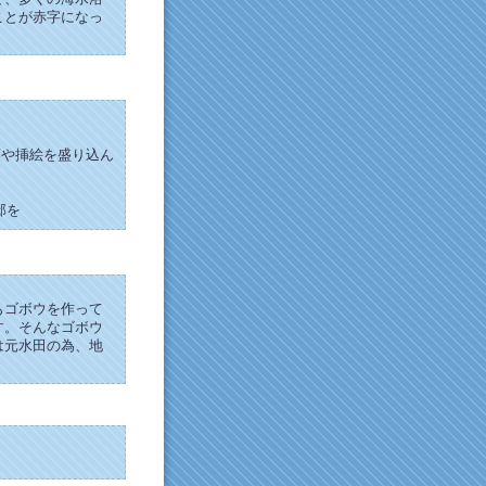
ことが赤字になっ
葉や挿絵を盛り込ん
邸を
もゴボウを作って
す。そんなゴボウ
は元水田の為、地