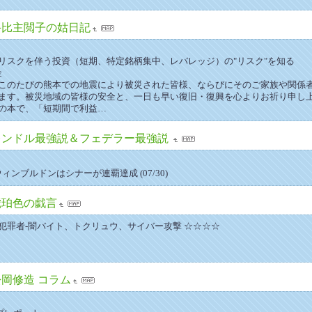
斗比主閲子の姑日記
リスクを伴う投資（短期、特定銘柄集中、レバレッジ）の"リスク"を知る
金
このたびの熊本での地震により被災された皆様、ならびにそのご家族や関係
ます。被災地域の皆様の安全と、一日も早い復旧・復興を心よりお祈り申し上
の本で、「短期間で利益…
レンドル最強説＆フェデラー最強説
ウィンブルドンはシナーが連覇達成 (07/30)
琥珀色の戯言
犯罪者-闇バイト、トクリュウ、サイバー攻撃 ☆☆☆☆
松岡修造 コラム