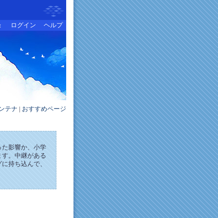
録
ログイン
ヘルプ
ンテナ
|
おすすめページ
った影響か、小学
ます。中継がある
グに持ち込んで、