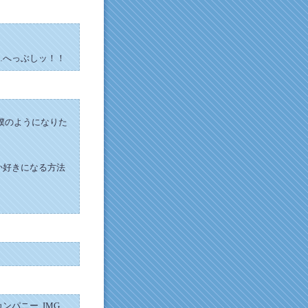
…へっぶしッ！！
僕のようになりた
か好きになる方法
パニー. IMG