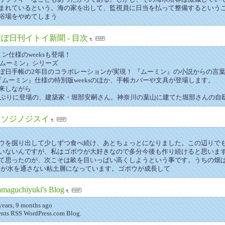
まれているという。海の家を出して、監視員に日当を払って整備するという
浴場をやめてしまう
ぼ日刊イトイ新聞 - 目次
ン仕様のweeksも登場！
『ムーミン』シリーズ
ぼ日手帳の2年目のコラボレーションが実現！ 『ムーミン』の小説からの言
『ムーミン』仕様の特別版weeksのほか、手帳カバーや文具が登場します。
来しながら
年半ぶりに登場の、建築家・堀部安嗣さん。神奈川の葉山に建てた堀部さんの自
ミソジノジスイ
ウを掘り出して少しずつ食べ続け、あとちょっとになりました。この辺りで
いないんですが、私はゴボウが大好きなので多分今後も作り続けると思いま
て思ったのが、次こそは畝を目いっぱい高くしようという事です。うちの畑
ら下が水を通さない粘土層になっています。ゴボウが成長して
maguchiyuki's Blog
ears, 9 months ago
nts RSS WordPress.com Blog.