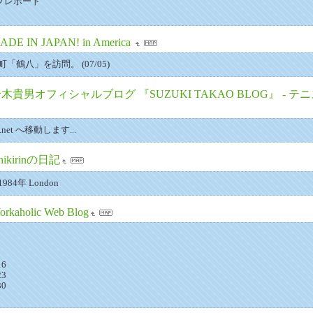
ンプレポート
ADE IN JAPAN! in America
鶴八」を訪問。 (07/05)
木貴男オフィシャルブログ 『SUZUKI TAKAO BLOG』 - 
65.net へ移動します...
hikirinの日記
4年 London
orkaholic Web Blog
16
23
30