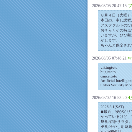
2026/08/05 20:47:15
８月４日（火曜）
本日の、申し訳程
アスファルトのひ
おそらくその時点
いますが、ひび割
がします。
ちゃんと保全され
w
2026/08/05 07:48:21
vikingtoto
bugistoto
cancertoto
Artificial Intelli
Cyber Security Mod
2026/08/02 16:53:20
2026.8.1(SAT)
◼︎最近、寝が足
かっているけど、
昼食:砂肝サラダ
夕食:冷やし胡麻
2026-08-01 |