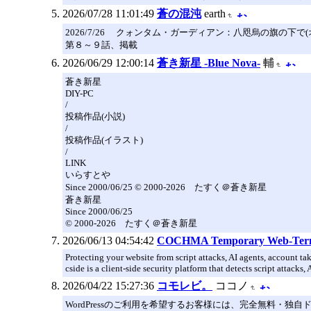
2026/07/28 11:01:49
蒼の混沌
earth
2026/7/26 クォンタム・ガーディアン：八咫烏の旗の下で(
第８～９話、掲載
2026/06/29 12:00:14
蒼き新星 -Blue Nova-
輔
蒼き新星
DIY-PC
/
投稿作品(小説)
/
投稿作品(イラスト)
/
LINK
いらすとや
Since 2000/06/25 © 2000-2026 たすく＠蒼き新星
蒼き新星
Since 2000/06/25
© 2000-2026 たすく＠蒼き新星
2026/06/13 04:54:42
COCHMA Temporary Web-Term
Protecting your website from script attacks, AI agents, account 
cside is a client-side security platform that detects script attacks, 
2026/04/22 15:27:36
コモレビ。
ココノ
WordPressのご利用を希望するお客様には、完全無料・独