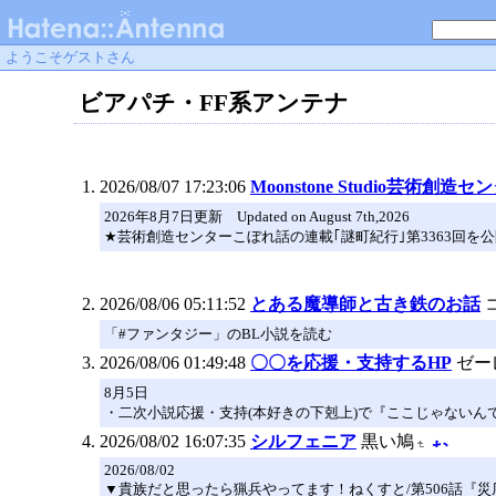
ようこそゲストさん
ビアパチ・FF系アンテナ
2026/08/07 17:23:06
Moonstone Studio芸術創造セ
2026年8月7日更新 Updated on August 7th,2026
★芸術創造センターこぼれ話の連載｢謎町紀行｣第3363回を
2026/08/06 05:11:52
とある魔導師と古き鉄のお話
「#ファンタジー」のBL小説を読む
2026/08/06 01:49:48
〇〇を応援・支持するHP
ゼー
8月5日
・二次小説応援・支持(本好きの下剋上)で『ここじゃないん
2026/08/02 16:07:35
シルフェニア
黒い鳩
2026/08/02
▼貴族だと思ったら猟兵やってます！ねくすと/第506話『災