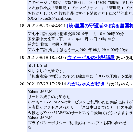
このページは1997/09/28に開設し、2021/9/30に閉鎖しまし
２次創作小説「新世紀エヴァンゲリオン＋」「新世紀エヴァ
お預かりしていた投稿作品はサイト閉鎖とともに公開停止と
XXXs [ kusu3s@gmail.com ]
2021/08/29 04:46:21
[暁:皇国の守護者SS]或る皇国
第七十四話 虎城防衛線会議 2019年 11月 10日 00時 00分
安東家中大改革（下） 2020年 08月 22日 21時 30分
第六部 将家・領民・国民
第八十二話 指し手はもう一人 2021年 08月 29日 00時 00分
2021/08/18 18:28:05
ウィーゼルの小説部屋
あいあ
８月１８日
久しぶりの更新です。
「転生者達の物語」のネタ短編倉庫に「DQ5 双子編」を追
2021/07/23 17:26:14
ながちゃんが好き
ながちゃん
Yahoo! JAPAN
サービス終了のお知らせ
いつもYahoo! JAPANのサービスをご利用いただき誠にあ
お客様がアクセスされたサービスは本日までにサービスを終
今後ともYahoo! JAPANのサービスをご愛顧くださいます
Yahoo! JAPAN
プライバシーポリシー - 利用規約 - ヘルプ・お問い合わせ
©