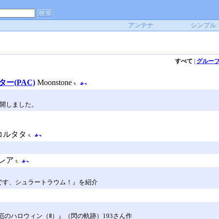
アンテナ
シンプル
すべて
|
グルー
ンター(PAC)
Moonstone
公開しました。
コルタタ
レア
です、シュラートラウム！』を紹介
厄のハロウィン（Ⅱ）』（閃の軌跡）193さん作