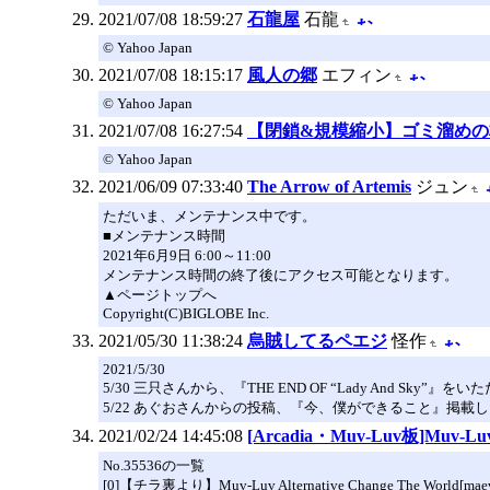
2021/07/08 18:59:27
石龍屋
石龍
© Yahoo Japan
2021/07/08 18:15:17
風人の郷
エフィン
© Yahoo Japan
2021/07/08 16:27:54
【閉鎖&規模縮小】ゴミ溜めの
© Yahoo Japan
2021/06/09 07:33:40
The Arrow of Artemis
ジュン
ただいま、メンテナンス中です。
■メンテナンス時間
2021年6月9日 6:00～11:00
メンテナンス時間の終了後にアクセス可能となります。
▲ページトップへ
Copyright(C)BIGLOBE Inc.
2021/05/30 11:38:24
烏賊してるペエジ
怪作
2021/5/30
5/30 三只さんから、『THE END OF “Lady And Sky”』
5/22 あぐおさんからの投稿、『今、僕ができること』掲載
2021/02/24 14:45:08
[Arcadia・Muv-Luv板]Muv-Luv A
No.35536の一覧
[0]【チラ裏より】Muv-Luv Alternative Change The World[maeve