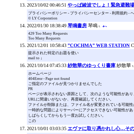
2023/10/02 00:46:51
やっぱ綾波でしょ！緊急避難
プライバシーポリシー - プライバシーセンター - 利用規約 -
© LY Corporation
2022/01/30 18:38:49
琴鳴書房
琴鳴
429 Too Many Requests
Too Many Requests
2021/12/01 10:58:43
”COCHMA” WEB STATION
提示された特定のお題を使い
mail to ↓
2021/10/14 07:45:33
紗散華のゆっくり書庫
紗散華
ホームページ
404Error - Page not found
ご指定のファイルが見つかりませんでした
PR
ページが表示されない原因として、次のような可能性があり
URLに間違いがないか、再度確認してください。
ファイルが削除または、ファイル名が変更されている可能性
一時的な問題によりサーバーにアクセスできない可能性があ
しばらくしてからもう一度お試しください。
この
2021/10/01 03:03:35
エヴァに取り憑かれし心…そ