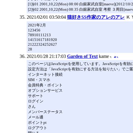
[1]§01 2001,10,22(Mon) 08:00 白銀家武自室[maeve](2012/10/2
[2]§02 2001,10,22(Mon) 08:35 白銀家武自室 考察 ３周目[maeve
2021/02/01 03:50:04
猫好きSS作家のアレのアレ
Ｋ
2021年2月
123456
78910111213
14151617181920
21222324252627
28
2021/01/28 21:17:03
Garden of Text
kame
このページはJavaScriptを使用しています。JavaScript
設定方法は「JavaScriptを有効にする方法を知りたい」で
インターネット接続
SIM・スマホ
会員特典・ポイント
オプションサービス
サポート
ログイン
さん
メンバーステータス
メール通
ポイントpt
ログアウト