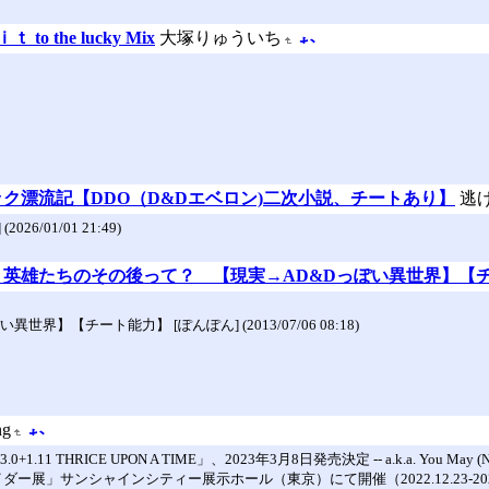
。
o the lucky Mix
大塚りゅういち
ドリック漂流記【DDO（D&Dエベロン)二次小説、チートあり】
逃げ
6/01/01 21:49)
習作】 英雄たちのその後って？ 【現実→AD&Dっぽい異世界】【
】【チート能力】 [ぽんぽん] (2013/07/06 08:18)
ng
 THRICE UPON A TIME」、2023年3月8日発売決定 -- a.k.a. You May (Not) 
イダー展」サンシャインシティー展示ホール（東京）にて開催（2022.12.23-2023