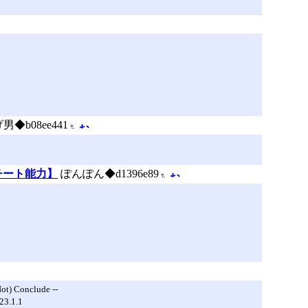
男◆b08ee441
チート能力】
ぽんぽん◆d1396e89
Conclude --
.1.1