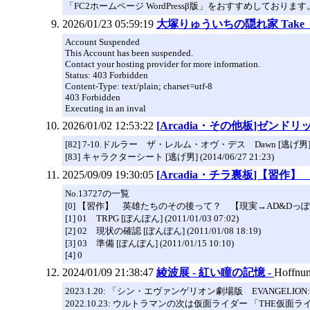
「FC2ホームページ WordPressβ版」をおすすめしております
2026/01/23 05:59:19
大塚りゅういちの隠れ家 Take ｉｔ t
Account Suspended
This Account has been suspended.
Contact your hosting provider for more information.
Status: 403 Forbidden
Content-Type: text/plain; charset=utf-8
403 Forbidden
Executing in an inval
2026/01/02 12:53:22
[Arcadia・その他板]ゼン
[82] 7-10.ドルラー ザ・レルム・オヴ・デス Dawn [逃げ男] (202
[83] キャラクターシート [逃げ男] (2014/06/27 21:23)
2025/09/09 19:30:05
[Arcadia・チラ裏板]【
No.13727の一覧
[0] 【習作】 英雄たちのその後って？ 【現実→AD&Dっぽい異世界
[1] 01 TRPG [ぽんぽん] (2011/01/03 07:02)
[2] 02 現状の確認 [ぽんぽん] (2011/01/08 18:19)
[3] 03 準備 [ぽんぽん] (2011/01/15 10:10)
[4] 0
2024/01/09 21:38:47
綾波展 - 紅い瞳の記憶 -
Hoffnu
2023.1.20: 「シン・エヴァンゲリオン劇場版 EVANGELION:3.0+1.11
2022.10.23: ウルトラマンの次は仮面ライダー 「THE仮面ラ