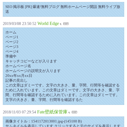
SEO 掲示板 [PR] 爆速!無料ブログ 無料ホームページ開設 無料ライブ放
送
World Edge
2019/03/08 23:50:52
ホーム
ページ1
ページ2
ページ3
ページ4
準備中
キャッチコピーなどが入ります
ホームページ名
ホームページの説明文が入ります
20xx年xx月xx日
記事の見出し
この文章はダミーです。文字の大きさ、量、字間、行間等を確認する
ために入れています。この文章はダミーです。文字の大きさ、量、字
間、行間等を確認するために入れています。この文章はダミーです。
文字の大きさ、量、字間、行間等を確認するた
Fate壁紙保管庫
2018/11/03 07:29:54
画像タイトル：1541172013001.jpg-(145100 B)
サムネイルを表示しています.クリックすると元のサイズを表示します.