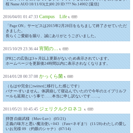
桜 Name AUO 18/11/03(土)00:20 ID:??? No.14902 [返信]
Campus Life
2016/04/01 01:47:33
「Page ON」サービスは2015年2月28日をもちまして終了させていただ
きました。
長らくご愛顧を賜り、誠にありがとうございました。
宵闇の…
2015/10/29 23:36:44
[PR]この広告は3ヶ月以上更新がないため表示されています。
ホームページを更新後24時間以内に表示されなくなります。
かっくら菌
2014/01/28 00:37:08
（もはや完全にtwitterに移行した感じです）
バナー-すいません。体調崩して寝込んでいたので今年のエイプリルフ
ールも延期という事で……本当に申し訳ないです……。
ジェリクルクロネコ
2011/05/21 10:45:45
拝啓 白銀武様（Muv-Luv） (05/21)
正義の味方と悪い魔法使い 043 （Fate×ネギま!） (11/28)-わたしの愛し
いお兄様 09 （灼眼のシャナ） (07/14)