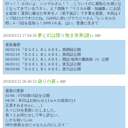
行っ！！ エロいよ、シャマルさん！！…こういうのに羞恥心を感じな
くなってきているワタシ。え？危険？『リリカル蝶・短編集』にお話
を追加！ 某所に載せた年末モノ（若干改訂）です裏を更新。今回はト
ップ絵だけですけどね。GiftSSに赤いブラウニーさん『レンタル士
郎』4・5話を追加っ！2009 1/6 あ、はい。普通に生きて
夢と幻は限り無き世界(謎)
2010/03/23 17:04:56
更新履歴
06/02/14 『ＤＵＥＬ ＢＬＡＤＥ』異聞録公開
06/02/19 『ＤＵＥＬ ＢＬＡＤＥ』第四話公開
06/03/05 『ＤＵＥＬ ＢＬＡＤＥ』閑話 地球の魔術師（Ⅰ）公開
06/03/12 『ＤＵＥＬ ＢＬＡＤＥ』第五話公開
06/04/08 『ＤＵＥＬ ＢＬＡＤＥ』第六話公開
偽りの夜
2010/03/22 20:40:53
最新の更新
05/06：FTSD第18話を公開
04/30：本日はお知らせとLinｋの追加だけ
正直すみません(＿ ＿)
久々にSSを更新いたしました。
長々とお待たせして申し訳ない。
しかも短いしorz
HPの改装もせにゃならんのに(;´Д`A ```