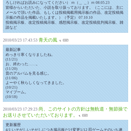
ろしければお読みになってください） ｍ（＿ ＿）ｍ 08.05.23
皆様からいただいた、小説を取り扱っております。（ここには、主に
メールで頂いた作品、もしくは投稿掲載用掲示板の作品、改定投稿掲
示板の作品を掲載いたします。）（予定） 07.10.10
投稿掲示板、改定投稿掲示板、感想掲示板、改定投稿批判掲示板、雑
談など
青天の風
2010/03/23 17:43:53
最新記事
めっきり寒くなりましたね。
(11/21)
お、終わった……。
(11/20)
昔のアルバムを見る感じ。
(11/06)
よーやく秋らしくなってきました。
(10/21)
マイブーム。
(10/18)
尚、このサイトの方針は無軌道・無節操で
2010/03/23 17:29:23
お送りさせていただいております。
更新履歴
4/1 いそがしいそがしにつき掲示板だけ変更1/12 罰ゲームそのいち遂