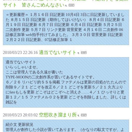
サイト 皆さんごめんなさい
＝更新履歴＝ １月１６日 日記更新 10月4日 3日に日記更新していまし
た ８月１５日 日記更新（期待してはいけない） ８月４日 日記更新 ６
月１９日 日記更新 ６月７日 日記更新 ６月４日 日記更新 ５月２５日
二次創作 更新 ５月７日 リンク更新 背景変更 ４月１６日 二次創作 06
話修正加筆 web拍手付けてみました。 ３月３０日 背景更新 日記更新
２月２２日 日記更新、07話修正加筆 １
適当でないサイト
2010/03/23 22:26:16
適当でないサイト
いらっしゃいませ。
ここは管理人である久遠が書いた
TYPE-MOONの二次創作系が置いてあるサイトです。
６／２６ リハビリ的ＳＳを掲載 ファテメルは更新の目処がたたんので
削除９／２１ どこぞを改正６／２１ どこぞを更新５／２１ 久方ぶり
にfateもしを更新 どこぞはどこぞへと消えさ……４／１ ひっそりと更
新１２／１５ ファテメル０２を更新 どこぞを削除しました、詳しくは
雑記を
空想吹き溜まり所
2010/03/23 20:03:02
紹介文 更新状況
管理人が創作した小説が置いてあります。（かなりの駄文ですが、よ