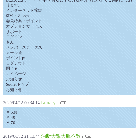
ります。
インターネット接続
SIM・スマホ
会員特典・ポイント
オプションサービス
サポート
ログイン
さん
メンバーステータス
メール通
ポイントpt
ログアウト
閉じる
マイページ
お知らせ
So-netトップ
お知らせ
Library
2020/04/12 00:34:14
￥ 538
￥ 49
￥ 70
油断大敵大胆不敵
2019/06/12 21:13:44