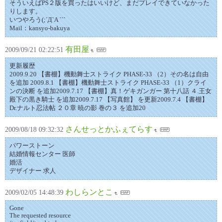
そういえばPS２版を買ったはいいけど、まだプレイできていなかった
りします。
いつやろう(;´Д`A ```
Mail：kansyo-bakuya
有田屋
2009/09/21 02:22:51
更新履歴
2009.9.20 【書棚】機動舞士ストライク PHASE-33 （2）その名は自由
を追加 2009.8.1 【書棚】機動舞士ストライク PHASE-33 （1）クライ
ンの決断 を追加2009.7.17 【書棚】真！ゲキガンガー 第十八話 ４.王女
殿下の黒き騎士 を追加2009.7.17 【写真館】 を更新2009.7.4 【書棚】
Dr.ナルト忍法帖 ２０章 暁の影 巻の３ を追加20
さんせっとかふぇてらす
2009/08/18 09:32:32
パワーストーン
結婚情報センター 医師
婚活
デザイナー 求人
わしらンとこ
2009/02/05 14:48:39
Gone
The requested resource