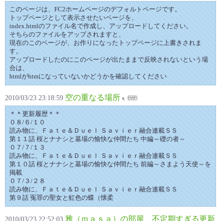
このページは、FC2ホームページのデフォルトページです。
トップページとして表示させたいページを、
index.htmlのファイル名で作成し、アップロードしてください。
そちらのファイルをアップされますと、
現在のこのページが、お作りになったトップページに上書きされま
す。
アップロードしたのにこのページが出たままで反映されないという場
合は、
htmlがhtmになっていないかどうかを確認してください
空の重なる場所
2010/03/23 23:18:59
＊＊更新履歴＊＊
０８/６/１０
読み物に、Ｆａｔｅ＆Ｄｕｅｌ Ｓａｖｉｅｒ融合連載ＳＳ
第１１話 桜とナナシと墓場の愉快な仲間たち 中編～礎の者～
０７/７/１３
読み物に、Ｆａｔｅ＆Ｄｕｅｌ Ｓａｖｉｅｒ融合連載ＳＳ
第１０話 桜とナナシと墓場の愉快な仲間たち 前編～さまよう天使～を
掲載
０７/３/２８
読み物に、Ｆａｔｅ＆Ｄｕｅｌ Ｓａｖｉｅｒ融合連載ＳＳ
第９話 冤罪の聖女と虹色の蝶（懐柔
雅（ｍａｓａ）の部屋 不定期すぎる更新
2010/03/23 22:52:03