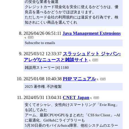
の安全な業者を厳選
クレジットカード現金化を安全に使えるかどうかは、優
良店を選べるかどうかでほぼ決まります。
ただしカード会社の利用規約には違反する行為です。検
知されにくい商品を選んでくれ
2026/04/26 06:51:11
Java Management Extensions
Subscribe to emails
2025/03/12 12:33:37
スラッシュドット ジャパン:
アレゲなニュースと雑談サイト
雑談用ストーリー [4] 1180
2025/01/08 10:40:38
PHP マニュアル
2025 著作権. 不許複製
2024/05/31 13:04:31
CNET Japan
安くてオシャレ、女性向けスマートリング「Evie Ring」
を試してみた
アーム、最新CPUやGPUをまとめた「CSS for Client」--AI
に最適化、GitHubにライブラリーも
5月30日昼のモバイルSuica障害、他社システムのエラー