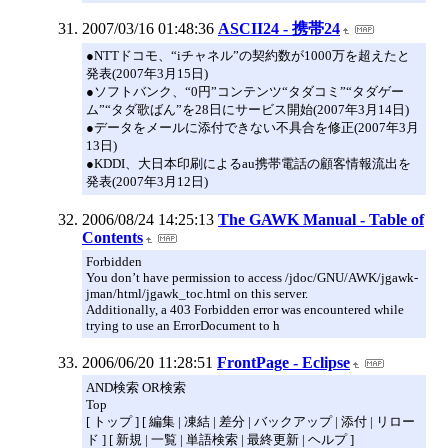
2007/03/16 01:48:36
ASCII24 - 携帯24
●NTTドコモ、“iチャネル”の契約数が1000万を超えたと
発表(2007年3月15日)
●ソフトバンク、“0円”コンテンツ“タダコミ”“タダゲー
ム”“タダ歌ばん”を28日にサービス開始(2007年3月14日)
●データをメールに添付できない不具合を修正(2007年3月
13日)
●KDDI、大日本印刷によるau携帯電話の顧客情報流出を
発表(2007年3月12日)
2006/08/24 14:25:13
The GAWK Manual - Table of
Contents
Forbidden
You don’t have permission to access /jdoc/GNU/AWK/jgawk-
jman/html/jgawk_toc.html on this server.
Additionally, a 403 Forbidden error was encountered while
trying to use an ErrorDocument to h
2006/06/20 11:28:51
FrontPage - Eclipse
AND検索 OR検索
Top
[ トップ ] [ 編集 | 凍結 | 差分 | バックアップ | 添付 | リロー
ド ] [ 新規 | 一覧 | 単語検索 | 最終更新 | ヘルプ ]