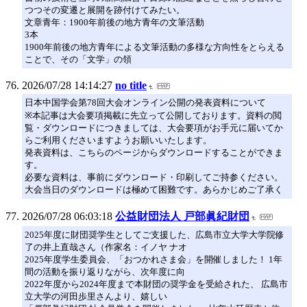
つつその変遷と展開を跡付けてみたい。
文章青年：1900年前後の地方青年の文筆活動
3本
1900年前後の地方青年による文筆活動の多様な方向性をとらえる
ことで、その「文学」の領
2026/07/28 14:14:27
no title
日本中国学会第78回大会オンライン公開の発表資料について
※本記事は大会要項掲載に先立って公開しております。資料の閲
覧・ダウンロードにつきましては、大会要項がお手元に届いてか
らご利用くださいますようお願いいたします。
発表資料は、こちらのページからダウンロードすることができま
す。
必要な資料は、事前にダウンロード・印刷してご持参ください。
大会当日のダウンロードは極めて困難です。あらかじめご了承く
2026/07/28 06:03:18
公益財団法人 戸部眞紀財団
2025年度に財団奨学生としてご支援した、広島市立大学大学院修
了の井上直哉さん（作家名：イノヤ ナオ
2025年度学生委員会、「おつかれさま会」を開催しました！ 1年
間の活動を振り返りながら、次年度に向
2022年度から2024年度まで本財団の奨学金を受給された、 広島市
立大学の河田歩里さんより、嬉しい