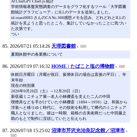
AI ChatGPT Chart.js 統計
学術情報基盤実態調査のデータをグラフ化するツール「大学図書
館統計グラフビューア」にILLのデータを追加しました。
id:otani0083 さんのCA No.368感想メモを読み、どれどれとILLの
統計を見ようと思ったところ、集計していなかったことに気づい
た次第です。
つい
2026/07/21 05:14:26
天理図書館
夏期休館中の各業務について
2026/07/19 07:16:32
HOME | たばこと塩の博物館
休館日月曜日（月曜が祝日、振替休日の場合は直後の平日）、年
末年始
現在の特別展
2026年9月26日（土）～12月20日（日）
新収蔵ミニチュア展―名人小林礫斎を支えた二人の中田
喫煙具などを手がけていた小林礫斎（1884～1959）は、和装から
洋装へと移りゆく時代に、その技術を転用して稀代のミニチュア
職人となりました。彼は一時期、箱根の古美術商だった中田藤之
助のもとで制作に没頭していたと伝えられ
2026/07/18 15:25:02
沼津市芹沢光治良記念館／沼津市