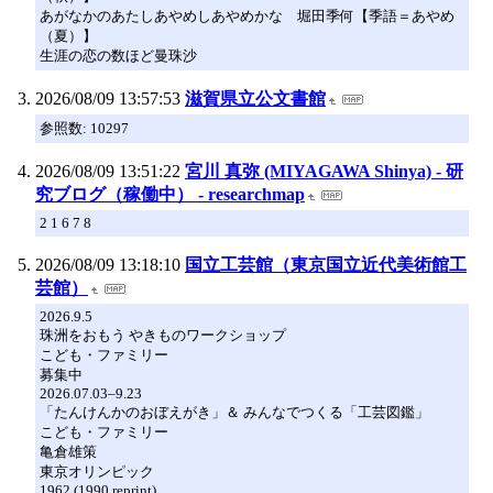
あがなかのあたしあやめしあやめかな 堀田季何【季語＝あやめ
（夏）】
生涯の恋の数ほど曼珠沙
2026/08/09 13:57:53
滋賀県立公文書館
参照数: 10297
2026/08/09 13:51:22
宮川 真弥 (MIYAGAWA Shinya) - 研
究ブログ（稼働中） - researchmap
2 1 6 7 8
2026/08/09 13:18:10
国立工芸館（東京国立近代美術館工
芸館）
2026.9.5
珠洲をおもう やきものワークショップ
こども・ファミリー
募集中
2026.07.03–9.23
「たんけんかのおぼえがき」＆ みんなでつくる「工芸図鑑」
こども・ファミリー
亀倉雄策
東京オリンピック
1962 (1990 reprint)