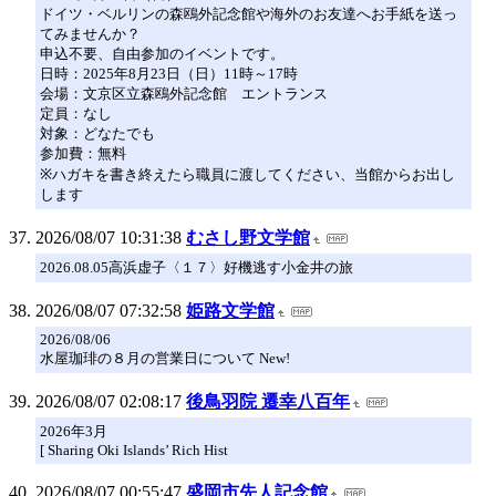
ドイツ・ベルリンの森鴎外記念館や海外のお友達へお手紙を送っ
てみませんか？
申込不要、自由参加のイベントです。
日時：2025年8月23日（日）11時～17時
会場：文京区立森鴎外記念館 エントランス
定員：なし
対象：どなたでも
参加費：無料
※ハガキを書き終えたら職員に渡してください、当館からお出し
します
2026/08/07 10:31:38
むさし野文学館
2026.08.05高浜虚子〈１７〉好機逃す小金井の旅
2026/08/07 07:32:58
姫路文学館
2026/08/06
水屋珈琲の８月の営業日について New!
2026/08/07 02:08:17
後鳥羽院 遷幸八百年
​2026年3月
[ Sharing Oki Islands’ Rich Hist
2026/08/07 00:55:47
盛岡市先人記念館