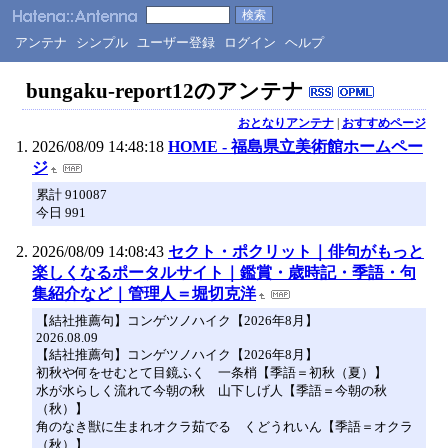
アンテナ
シンプル
ユーザー登録
ログイン
ヘルプ
bungaku-report12のアンテナ
おとなりアンテナ
|
おすすめページ
2026/08/09 14:48:18
HOME - 福島県立美術館ホームペー
ジ
累計 910087
今日 991
2026/08/09 14:08:43
セクト・ポクリット｜俳句がもっと
楽しくなるポータルサイト｜鑑賞・歳時記・季語・句
集紹介など｜管理人＝堀切克洋
【結社推薦句】コンゲツノハイク【2026年8月】
2026.08.09
【結社推薦句】コンゲツノハイク【2026年8月】
初秋や何をせむとて目鏡ふく 一条梢【季語＝初秋（夏）】
水が水らしく流れて今朝の秋 山下しげ人【季語＝今朝の秋
（秋）】
角のなき獣に生まれオクラ茹でる くどうれいん【季語＝オクラ
（秋）】