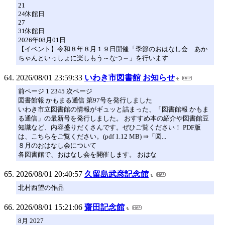
21
24休館日
27
31休館日
2026年08月01日
【イベント】令和８年８月１９日開催「季節のおはなし会 あか
ちゃんといっしょに楽しもう～なつ～」を行います
2026/08/01 23:59:33
いわき市図書館 お知らせ
前ページ 1 2345 次ページ
図書館報 かもまる通信 第97号を発行しました
いわき市立図書館の情報がギュッと詰まった、「図書館報 かもま
る通信」の最新号を発行しました。 おすすめ本の紹介や図書館豆
知識など、内容盛りだくさんです。ぜひご覧ください！ PDF版
は、こちらをご覧ください。(pdf 1.12 MB) ⇒「図...
８月のおはなし会について
各図書館で、おはなし会を開催します。 おはな
2026/08/01 20:40:57
久留島武彦記念館
北村西望の作品
2026/08/01 15:21:06
齋田記念館
8月 2027