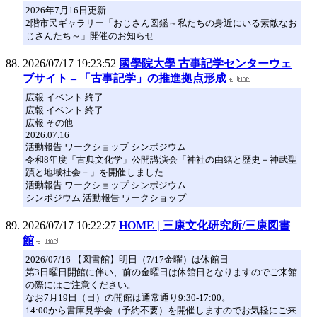
2026年7月16日更新
2階市民ギャラリー「おじさん図鑑～私たちの身近にいる素敵なお
じさんたち～」開催のお知らせ
2026/07/17 19:23:52
國學院大學 古事記学センターウェ
ブサイト – 「古事記学」の推進拠点形成
広報 イベント 終了
広報 イベント 終了
広報 その他
2026.07.16
活動報告 ワークショップ シンポジウム
令和8年度「古典文化学」公開講演会「神社の由緒と歴史－神武聖
蹟と地域社会－」を開催しました
活動報告 ワークショップ シンポジウム
シンポジウム 活動報告 ワークショップ
2026/07/17 10:22:27
HOME | 三康文化研究所/三康図書
館
2026/07/16 【図書館】明日（7/17金曜）は休館日
第3日曜日開館に伴い、前の金曜日は休館日となりますのでご来館
の際にはご注意ください。
なお7月19日（日）の開館は通常通り9:30-17:00。
14:00から書庫見学会（予約不要）を開催しますのでお気軽にご来