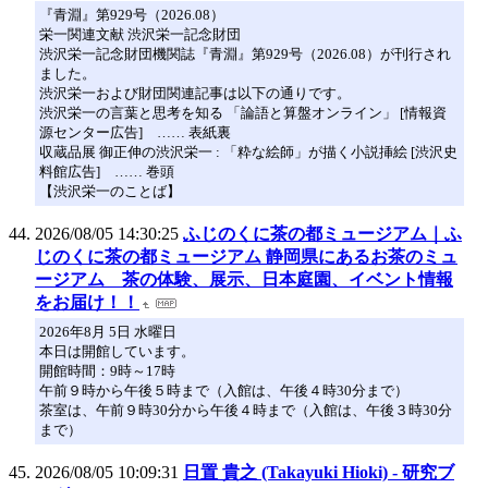
『青淵』第929号（2026.08）
栄一関連文献 渋沢栄一記念財団
渋沢栄一記念財団機関誌『青淵』第929号（2026.08）が刊行され
ました。
渋沢栄一および財団関連記事は以下の通りです。
渋沢栄一の言葉と思考を知る 「論語と算盤オンライン」 [情報資
源センター広告] …… 表紙裏
収蔵品展 御正伸の渋沢栄一 : 「粋な絵師」が描く小説挿絵 [渋沢史
料館広告] …… 巻頭
【渋沢栄一のことば】
2026/08/05 14:30:25
ふじのくに茶の都ミュージアム｜ふ
じのくに茶の都ミュージアム 静岡県にあるお茶のミュ
ージアム 茶の体験、展示、日本庭園、イベント情報
をお届け！！
2026年8月 5日 水曜日
本日は開館しています。
開館時間：9時～17時
午前９時から午後５時まで（入館は、午後４時30分まで）
茶室は、午前９時30分から午後４時まで（入館は、午後３時30分
まで）
2026/08/05 10:09:31
日置 貴之 (Takayuki Hioki) - 研究ブ