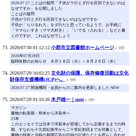
2026.07.27 ことばの疑問「子供がラ行とダ行を区別できないのは
なぜですか」を公開しました
ことばの疑問
子供がラ行とダ行を区別できないのはなぜですか
子供が「らりるれろ」をダ行だと思っているようで、お手紙に
「ママらいすき（ママ大好き）」「いでる（入れる）」などと書
くのですが、これはなぜでしょう
2026/07/30 01:12:12
小郡市立図書館ホームページ
2026年07月28日
臨時休館のお知らせ ８月１８日（火）～８月２６日（水）
2026/07/29 16:02:25
文化財の保護、保存修復活動は文化
財保存支援機構(JCP)へ。
2026.07.27 関連機関・会員からのご案内を更新しました NEW
2026/07/29 01:10:26
木戸雄一｜note
マガジン
書物の転形期：和本から洋装本へ
23本
このエッセイでは日本で洋装本が登場してから定着するまでの時
期、すなわち十九世紀後半から二十世紀初頭までを対象として、
書物の技術と当時の新聞広告や目録の記述などとを照らし合わせ