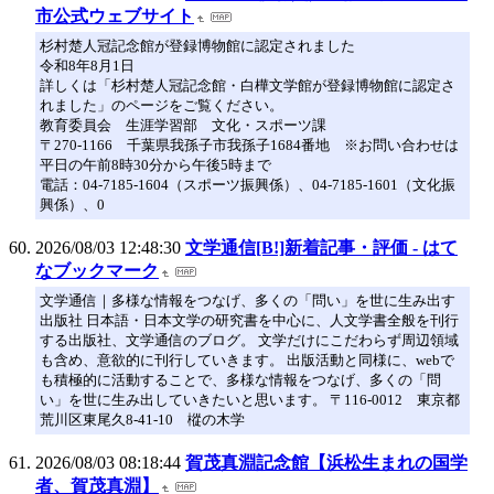
市公式ウェブサイト
杉村楚人冠記念館が登録博物館に認定されました
令和8年8月1日
詳しくは「杉村楚人冠記念館・白樺文学館が登録博物館に認定さ
れました」のページをご覧ください。
教育委員会 生涯学習部 文化・スポーツ課
〒270-1166 千葉県我孫子市我孫子1684番地 ※お問い合わせは
平日の午前8時30分から午後5時まで
電話：04-7185-1604（スポーツ振興係）、04-7185-1601（文化振
興係）、0
2026/08/03 12:48:30
文学通信[B!]新着記事・評価 - はて
なブックマーク
文学通信｜多様な情報をつなげ、多くの「問い」を世に生み出す
出版社 日本語・日本文学の研究書を中心に、人文学書全般を刊行
する出版社、文学通信のブログ。 文学だけにこだわらず周辺領域
も含め、意欲的に刊行していきます。 出版活動と同様に、webで
も積極的に活動することで、多様な情報をつなげ、多くの「問
い」を世に生み出していきたいと思います。 〒116-0012 東京都
荒川区東尾久8-41-10 樅の木学
2026/08/03 08:18:44
賀茂真淵記念館【浜松生まれの国学
者、賀茂真淵】