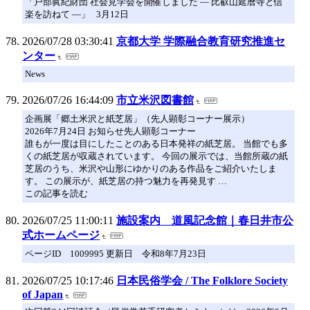
「戸部眞紀財団 社会見学会を開催しました ― 比叡山延暦寺と信
楽を訪ねて ―」 3月12日
2026/07/28 03:30:41
京都大学 学際融合教育研究推進セ
ンター
News
2026/07/26 16:44:09
市立米沢図書館
企画展「郷土米沢と紙芝居」（先人顕彰コーナー展示）
2026年7月24日 お知らせ先人顕彰コーナー
誰もが一度は目にしたことのある日本発祥の紙芝居。 当館でも多
くの紙芝居が収蔵されています。 今回の展示では、当館所蔵の紙
芝居のうち、米沢や山形にゆかりのある作品をご紹介いたしま
す。 この展示が、紙芝居の持つ魅力を再発見す …
この記事を読む
2026/07/25 11:00:11
施設案内 道風記念館｜春日井市公
式ホームページ
ページID 1009995 更新日 令和8年7月23日
2026/07/25 10:17:46
日本民俗学会 / The Folklore Society
of Japan