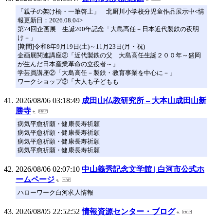
「親子の架け橋・一筆啓上」 北厨川小学校分児童作品展示中<情
報更新日：2026.08.04>
第74回企画展 生誕200年記念「大島高任－日本近代製鉄の夜明
け－」
[期間]令和8年9月19日(土)～11月23日(月・祝)
企画展関連講座②「近代製鉄の父 大島高任生誕２００年～盛岡
が生んだ日本産業革命の立役者～」
学芸員講座②「大島高任－製鉄・教育事業を中心に－」
ワークショップ②「大人も子どもも
2026/08/06 03:18:49
成田山仏教研究所 – 大本山成田山新
勝寺
病気平愈祈願・健康長寿祈願
病気平愈祈願・健康長寿祈願
病気平愈祈願・健康長寿祈願
病気平愈祈願・健康長寿祈願
2026/08/06 02:07:10
中山義秀記念文学館 | 白河市公式ホ
ームページ
ハローワーク白河求人情報
2026/08/05 22:52:52
情報資源センター・ブログ