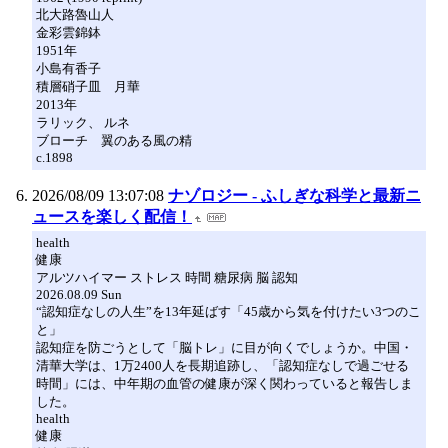
北大路魯山人
金彩雲錦鉢
1951年
小島有香子
積層硝子皿 月華
2013年
ラリック、 ルネ
ブローチ 翼のある風の精
c.1898
2026/08/09 13:07:08
ナゾロジー - ふしぎな科学と最新ニ
ュースを楽しく配信！
health
健康
アルツハイマー ストレス 時間 糖尿病 脳 認知
2026.08.09 Sun
“認知症なしの人生”を13年延ばす「45歳から気を付けたい3つのこ
と」
認知症を防ごうとして「脳トレ」に目が向くでしょうか。中国・
清華大学は、1万2400人を長期追跡し、「認知症なしで過ごせる
時間」には、中年期の血管の健康が深く関わっていると報告しま
した。
health
健康