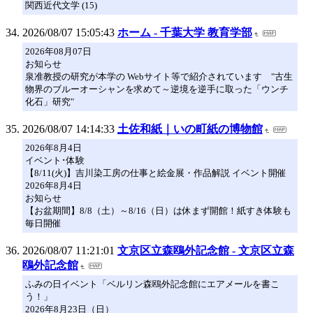
関西近代文学 (15)
2026/08/07 15:05:43
ホーム - 千葉大学 教育学部
2026年08月07日
お知らせ
泉准教授の研究が本学の Webサイト等で紹介されています "古生
物界のブルーオーシャンを求めて～逆境を逆手に取った「ウンチ
化石」研究"
2026/08/07 14:14:33
土佐和紙｜いの町紙の博物館
2026年8月4日
イベント･体験
【8/11(火)】吉川染工房の仕事と絵金展・作品解説 イベント開催
2026年8月4日
お知らせ
【お盆期間】8/8（土）～8/16（日）は休まず開館！紙すき体験も
毎日開催
2026/08/07 11:21:01
文京区立森鴎外記念館 - 文京区立森
鴎外記念館
ふみの日イベント「ベルリン森鴎外記念館にエアメールを書こ
う！」
2026年8月23日（日）