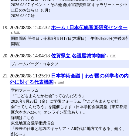
2026.08.07 イベント・その他 藤原宮跡資料室 ギャラリートーク中
止日のお知らせ（8月）
2026.08.07 研
2026/08/08 15:02:32
ホーム | 日本伝統音楽研究センター
開催間近 開催日：令和8年9月17日(木曜日） 午後6時30分(午後6時
開場）
2026/08/08 14:04:18
佐賀県立 名護屋城博物館
ブルームバーグ・コネクツ
2026/08/08 11:25:19
日本学術会議｜わが国の科学者の内
外に対する代表機関
学術フォーラム
「“こどもまんなか社会”ってなんだろう」
2026年8月28日（金）に学術フォーラム「“こどもまんなか社
会”ってなんだろう」を開催します（日本学術会議講堂（東京都港
区六本木7-22-34）オンライン配信あり）。
詳細はこちら
東北地区会議学術講演会
「未来の仕事と地方のキャリア ～AI時代に地方で生きる、働く、
創る～」