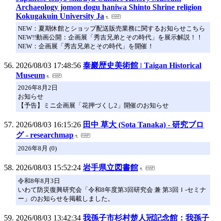
Archaeology jomon dogu haniwa Shinto Shrine religion
Kokugakuin University Ja
NEW：夏期休館とショップ配送販売業務に関するお知らせこちら
NEW!!動画公開：企画展「秀吉兄弟とその時代」を展示解説！！
NEW：企画展「秀吉兄弟とその時代」を開催！
2026/08/03 17:48:56
泰巖歴史美術館 | Taigan Historical
Museum
2026年8月2日
お知らせ
【予告】ミニ企画展「花押づくし2」開催のお知らせ
2026/08/03 16:15:26
田中 草大 (Sota Tanaka) - 研究ブロ
グ - researchmap
2026年8月 (0)
2026/08/03 15:52:24
岩手県立図書館
令和8年8月3日
いわて防災復興研究会「令和8年度第3回研究会 兼 第3回Ｉ-セミナ
ー」のお知らせを掲載しました。
2026/08/03 13:42:34
我孫子市杉村楚人冠記念館：我孫子