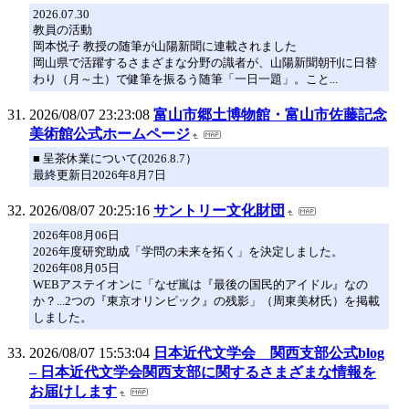
2026.07.30
教員の活動
岡本悦子 教授の随筆が山陽新聞に連載されました
岡山県で活躍するさまざまな分野の識者が、山陽新聞朝刊に日替
わり（月～土）で健筆を振るう随筆「一日一題」。こと...
2026/08/07 23:23:08
富山市郷土博物館・富山市佐藤記念
美術館公式ホームページ
■ 呈茶休業について(2026.8.7）
最終更新日2026年8月7日
2026/08/07 20:25:16
サントリー文化財団
2026年08月06日
2026年度研究助成「学問の未来を拓く」を決定しました。
2026年08月05日
WEBアステイオンに「なぜ嵐は『最後の国民的アイドル』なの
か？...2つの『東京オリンピック』の残影」（周東美材氏）を掲載
しました。
2026/08/07 15:53:04
日本近代文学会 関西支部公式blog
– 日本近代文学会関西支部に関するさまざまな情報を
お届けします