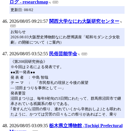
ログ - researchmap
更新日: 08/02
2026/08/05 09:21:57
関西大学なにわ大阪研究センター
お知らせ
2026.08.03大阪歴史博物館なにわ歴博講座「昭和モダンと少女歌
劇」の開催について（ご案内）
2026/08/05 03:52:55
民俗芸能学会
《第208回研究例会》
※今回は２名による発表です。
●●第一発表●●
発 表 者 ： 中島 智哉
テ ー マ ： 「市民祭礼の現状と今後の展望
― 沼田まつりを事例として ―」
発表要旨
沼田まつりは、毎年8初旬の3日間にわたって、群馬県沼田市で継
承されている祇園系の祭りである。
｢蚕すんだら沼田の祭り、連れていくから辛抱おしよ｣とも唄われ
たように、かつては労苦の日々もこの祭りがあればこそ、乗り
2026/08/05 03:09:35
栃木県立博物館 -Tochigi Prefectural