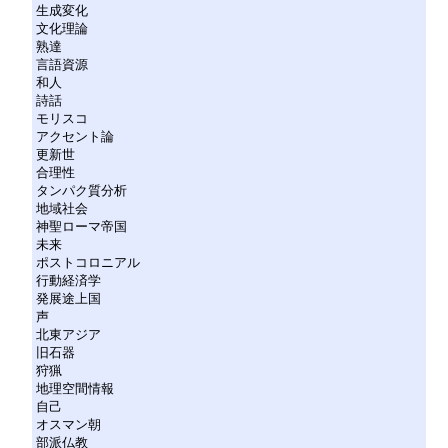
生成変化
文化理論
熟達
言語資源
和人
詩話
モリスコ
アクセント論
更新世
合理性
タンパク質分析
地域社会
神聖ローマ帝国
未来
ポストコロニアル
行動経済学
発展途上国
声
北東アジア
旧石器
狩猟
地理空間情報
自己
オスマン朝
部派仏教