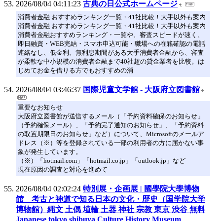
2026/08/04 04:11:23
古典の日公式ホームページ
消費者金融 おすすめランキング一覧・41社比較！大手以外も案内
消費者金融 おすすめランキング一覧・41社比較！大手以外も案内
消費者金融おすすめランキング・一覧や、審査スピードが速く、
即日融資・WEB完結・スマホ申込可能・職場への在籍確認の電話
連絡なし、低金利、無利息期間がある大手消費者金融から、審査
が柔軟な中小規模の消費者金融まで40社超の貸金業者を比較。は
じめてお金を借りる方でもおすすめの消
2026/08/04 03:46:37
国際児童文学館 - 大阪府立図書館
重要なお知らせ
大阪府立図書館が送信するメール（「予約資料確保のお知らせ」
（予約確保メール）、「予約完了通知のお知らせ」、「予約資料
の取置期限日のお知らせ」など）について、Microsoftのメールア
ドレス（※）等を登録されている一部の利用者の方に届かない事
象が発生しています。
（※）「hotmail.com」「hotmail.co.jp」「outlook.jp」など
現在原因の調査と対応を進めて
2026/08/04 02:02:24
特別展・企画展 | 國學院大學博物
館 考古と神道で知る日本の文化・歴史（国学院大学
博物館）縄文 土偶 埴輪 土器 神社 宗教 東京 渋谷 無料
Japanese tokyo shibuya Culture History Museum