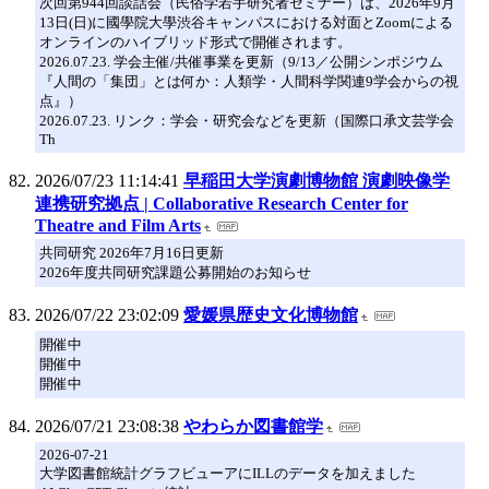
次回第944回談話会（民俗学若手研究者セミナー）は、2026年9月
13日(日)に國學院大學渋谷キャンパスにおける対面とZoomによる
オンラインのハイブリッド形式で開催されます。
2026.07.23. 学会主催/共催事業を更新（9/13／公開シンポジウム
『人間の「集団」とは何か：人類学・人間科学関連9学会からの視
点』）
2026.07.23. リンク：学会・研究会などを更新（国際口承文芸学会
Th
2026/07/23 11:14:41
早稲田大学演劇博物館 演劇映像学
連携研究拠点 | Collaborative Research Center for
Theatre and Film Arts
共同研究 2026年7月16日更新
2026年度共同研究課題公募開始のお知らせ
2026/07/22 23:02:09
愛媛県歴史文化博物館
開催中
開催中
開催中
2026/07/21 23:08:38
やわらか図書館学
2026-07-21
大学図書館統計グラフビューアにILLのデータを加えました