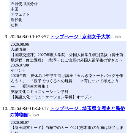
石器使用痕分析
中国
アフェクト
近代化
功利
2026/08/09 10:23:57
トップページ | 京都女子大学
2026.08.06
入試情報
【国際交流課】2027年度大学院 外国人留学生特別選抜（博士前
期課程・修士課程）（秋季）にご出願の外国人留学生の皆さまへ
2026.07.09
イベント
2026年度 夏休み小中学生向け講座「玉ねぎ染トートバッグを作
ろう！」・「親子でつくる木の玩具 —木育について考えよう
—」 受講生大募集！
英語文化コミュニケーション学科
【英語文化コミュニケーション学科】オープン
2026/08/09 08:40:17
トップページ - 埼玉県立歴史と民俗
の博物館
2026.08.07
【埼玉縄文カード】当館でのカード021(志木市)の配布は終了しま
した。