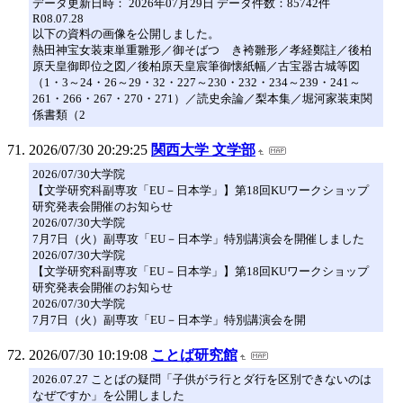
データ更新日時： 2026年07月29日 データ件数：85742件
R08.07.28
以下の資料の画像を公開しました。
熱田神宝女装束単重雛形／御そばつゞき袴雛形／孝経鄭註／後柏
原天皇御即位之図／後柏原天皇宸筆御懐紙幅／古宝器古城等図
（1・3～24・26～29・32・227～230・232・234～239・241～
261・266・267・270・271）／読史余論／梨本集／堀河家装束関
係書類（2
2026/07/30 20:29:25
関西大学 文学部
2026/07/30大学院
【文学研究科副専攻「EU－日本学」】第18回KUワークショップ
研究発表会開催のお知らせ
2026/07/30大学院
7月7日（火）副専攻「EU－日本学」特別講演会を開催しました
2026/07/30大学院
【文学研究科副専攻「EU－日本学」】第18回KUワークショップ
研究発表会開催のお知らせ
2026/07/30大学院
7月7日（火）副専攻「EU－日本学」特別講演会を開
2026/07/30 10:19:08
ことば研究館
2026.07.27 ことばの疑問「子供がラ行とダ行を区別できないのは
なぜですか」を公開しました