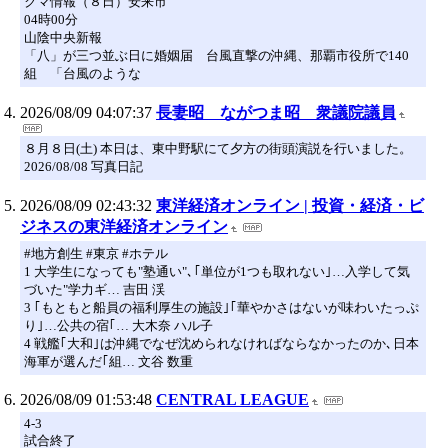
クマ情報（８日）安来市
04時00分
山陰中央新報
「八」が三つ並ぶ日に婚姻届 台風直撃の沖縄、那覇市役所で140
組 「台風のような
2026/08/09 04:07:37
長妻昭 ながつま昭 衆議院議員
８月８日(土) 本日は、東中野駅にて夕方の街頭演説を行いました。
2026/08/08 写真日記
2026/08/09 02:43:32
東洋経済オンライン | 投資・経済・ビ
ジネスの東洋経済オンライン
#地方創生 #東京 #ホテル
1 大学生になっても"塾通い"､｢単位が1つも取れない｣…入学して気
づいた"学力ギ… 吉田 渓
3 ｢もともと船員の福利厚生の施設｣｢華やかさはないが味わいたっぷ
り｣…公共の宿｢… 大木奈 ハル子
4 戦艦｢大和｣は沖縄でなぜ沈められなければならなかったのか､日本
海軍が選んだ｢組… 文谷 数重
2026/08/09 01:53:48
CENTRAL LEAGUE
4-3
試合終了