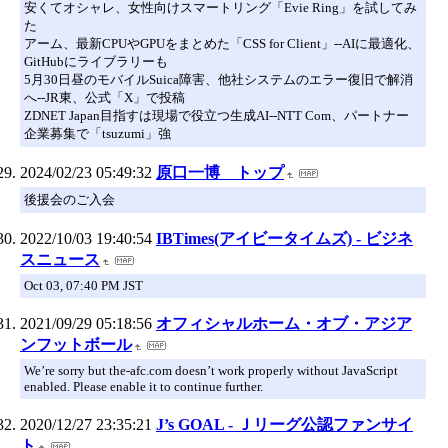
安くてオシャレ、女性向けスマートリング「Evie Ring」を試してみ
た
アーム、最新CPUやGPUをまとめた「CSS for Client」--AIに最適化、
GitHubにライブラリーも
5月30日昼のモバイルSuica障害、他社システムのエラー復旧で解消
へ--JR東、公式「X」で投稿
ZDNET Japan目指すは現場で役立つ生成AI--NTT Com、パートナー
企業募集で「tsuzumi」強
2024/02/23 05:49:32
原口一博 トップ
後援会のご入会
2022/10/03 19:40:54
IBTimes(アイビータイムズ) - ビジネ
スニュース
Oct 03, 07:40 PM JST
2021/09/29 05:18:56
オフィシャルホーム・オブ・アジア
ンフットボール
We’re sorry but the-afc.com doesn’t work properly without JavaScript
enabled. Please enable it to continue further.
2020/12/27 23:35:21
J’s GOAL - Ｊリーグ公認ファンサイ
ト