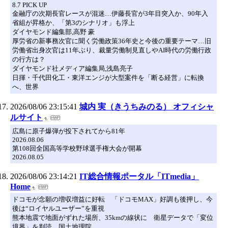
8.7 PICK UP
金融庁の次期長官レースが混迷…伊藤長官が3年目突入か、90年入
省組が昇格か、「第3のシナリオ」も浮上
ダイヤモンド編集部,高野 豪
厚労省の新事務次官に聞く労働政策36年史と今後の重要テーマ…旧
労働省出身次官は11年ぶり、裁量労働制見直しやAI時代の労働行政
の行方は？
ダイヤモンド社メディア編集局,浅島亮子
日揮・千代田化工・東洋エンジが大型案件を「断る経営」に転換
へ、世界
2026/08/06 23:15:41
城内 実（きうちみのる） オフィシャ
ルサイト
広島に原子爆弾が投下されてから81年
2026.08.06
第108回全国高等学校野球選手権大会が開幕
2026.08.05
2026/08/06 23:14:21
IT総合情報ポータル「ITmedia」
Home
ドコモが念願の増収増益に好転 「ドコモMAX」好調も後押し、今
後は“ロイヤルユーザー”を重視
熊本地震で地面がずれた場所、35kmの線状に 衛星データで「変位
境界」を判読 国土地理院