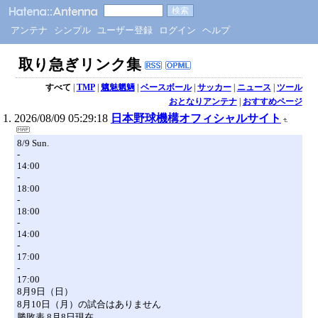
アンテナ
シンプル
ユーザー登録
ログイン
ヘルプ
取り急ぎリンク集
すべて
|
TMP
|
魑魅魍魎
|
ベースボール
|
サッカー
|
ニュース
|
ツール
おとなりアンテナ
|
おすすめページ
2026/08/09 05:29:18
日本野球機構オフィシャルサイト
8/9 Sun.
-
14:00
-
18:00
-
18:00
-
14:00
-
17:00
-
17:00
8月9日（日）
8月10日（月）の試合はありません
勝敗表 8月8日現在