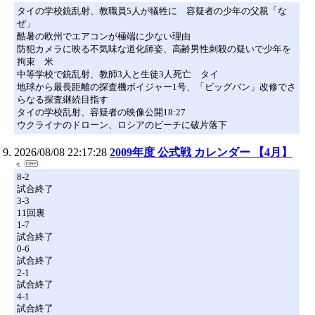
タイの学校銃乱射、教職員5人が犠牲に 容疑者の少年の父親「な
ぜ」
酷暑の欧州でエアコンが極端に少ない理由
防犯カメラに映る不気味な道化師姿、高齢男性刺殺の疑いで少年を
拘束 米
中等学校で銃乱射、教師3人と生徒3人死亡 タイ
地球から最長距離の探査機ボイジャー1号、「ビッグバン」改修でさ
らなる探査継続目指す
タイの学校乱射、容疑者の映像公開18:27
ウクライナのドローン、ロシアのビーチに破片落下
2026/08/08 22:17:28
2009年度 公式戦 カレンダー 【4月】
8-2
試合終了
3-3
11回裏
1-7
試合終了
0-6
試合終了
2-1
試合終了
4-1
試合終了