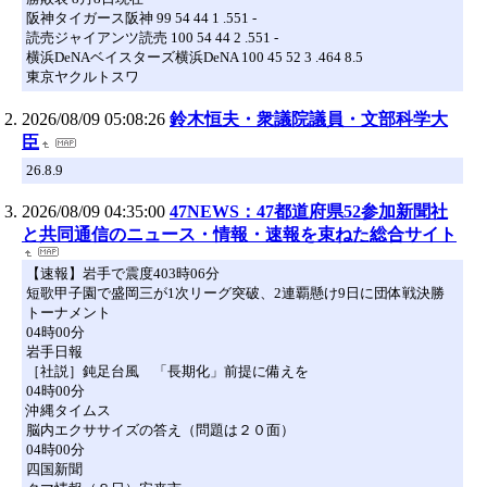
阪神タイガース阪神 99 54 44 1 .551 -
読売ジャイアンツ読売 100 54 44 2 .551 -
横浜DeNAベイスターズ横浜DeNA 100 45 52 3 .464 8.5
東京ヤクルトスワ
2026/08/09 05:08:26
鈴木恒夫・衆議院議員・文部科学大
臣
26.8.9
2026/08/09 04:35:00
47NEWS：47都道府県52参加新聞社
と共同通信のニュース・情報・速報を束ねた総合サイト
【速報】岩手で震度403時06分
短歌甲子園で盛岡三が1次リーグ突破、2連覇懸け9日に団体戦決勝
トーナメント
04時00分
岩手日報
［社説］鈍足台風 「長期化」前提に備えを
04時00分
沖縄タイムス
脳内エクササイズの答え（問題は２０面）
04時00分
四国新聞