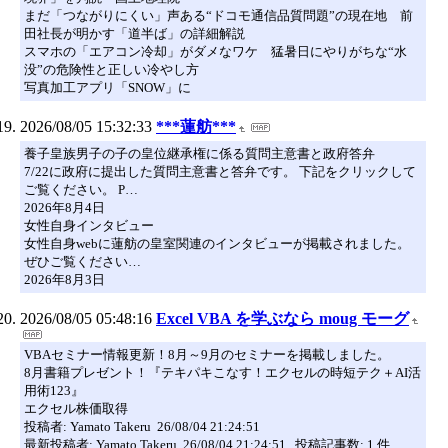
まだ「つながりにくい」声ある“ドコモ通信品質問題”の現在地 前
田社長が明かす「道半ば」の詳細解説
スマホの「エアコン冷却」がダメなワケ 猛暑日にやりがちな“水
没”の危険性と正しい冷やし方
写真加工アプリ「SNOW」に
2026/08/05 15:32:33
***蓮舫***
養子皇族男子の子の皇位継承権に係る質問主意書と政府答弁
7/22に政府に提出した質問主意書と答弁です。 下記をクリックして
ご覧ください。 P…
2026年8月4日
女性自身インタビュー
女性自身webに蓮舫の皇室関連のインタビューが掲載されました。
ぜひご覧ください…
2026年8月3日
2026/08/05 05:48:16
Excel VBA を学ぶなら moug モーグ
VBAセミナー情報更新！8月～9月のセミナーを掲載しました。
8月書籍プレゼント！『テキパキこなす！エクセルの時短テク＋AI活
用術123』
エクセル株価取得
投稿者: Yamato Takeru 26/08/04 21:24:51
最新投稿者: Yamato Takeru 26/08/04 21:24:51 投稿記事数: 1 件