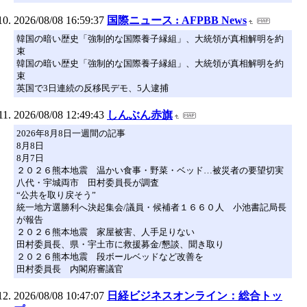
2026/08/08 16:59:37
国際ニュース : AFPBB News
韓国の暗い歴史「強制的な国際養子縁組」、大統領が真相解明を約
束
韓国の暗い歴史「強制的な国際養子縁組」、大統領が真相解明を約
束
英国で3日連続の反移民デモ、5人逮捕
2026/08/08 12:49:43
しんぶん赤旗
2026年8月8日一週間の記事
8月8日
8月7日
２０２６熊本地震 温かい食事・野菜・ベッド…被災者の要望切実
八代・宇城両市 田村委員長が調査
“公共を取り戻そう”
統一地方選勝利へ決起集会/議員・候補者１６６０人 小池書記局長
が報告
２０２６熊本地震 家屋被害、人手足りない
田村委員長、県・宇土市に救援募金/懇談、聞き取り
２０２６熊本地震 段ボールベッドなど改善を
田村委員長 内閣府審議官
2026/08/08 10:47:07
日経ビジネスオンライン：総合トッ