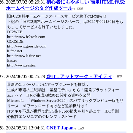
2025/07/03 05:29:31
初心者にもやさしい 簡単HTML作成:
ホームページのタグ作成ツール
旧FC2無料ホームページスペースサービス終了のお知らせ
下記の「旧FC2無料ホームページスペース」は2025年06月30日をも
ちましてサービスを終了いたしました。
FC2WEB
http://www.fc2web.com
GOOSIDE
http://www.gooside.com
k-free.net
http://www.k-free.net
Easter
http://www.easter.
2024/06/05 00:25:29
＠IT - アットマーク・アイティ
最新のGitバージョンにアップグレードを推奨：
生成AI市場の主戦場は「基盤モデル」から「開発プラットフォー
ム」へ？ ITRが生成AI戦略に関する資料を公開
Microsoft、「Windows Server 2025」のパブリックプレビュー版をリ
リース AIワークロード向けなど追加機能は？
ITスキル不足が世界で約5.5兆ドルの損失を引き起こす IDC予測
心配性エンジニアのジレンマ：スピード
2024/05/31 13:04:31
CNET Japan