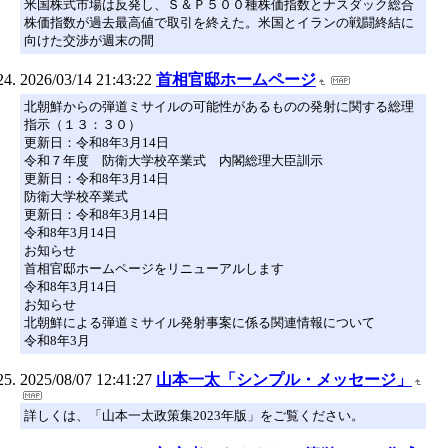
米国株式市場は反発し、Ｓ＆Ｐ５００種株価指数とナスダック総合
株価指数が過去最高値で取引を終えた。米国とイランの戦闘終結に
向けた交渉が週末の間
2026/03/14 21:43:22
首相官邸ホームページ
北朝鮮からの弾道ミサイルの可能性があるものの発射に関する総理
指示（１３：３０）
更新日：令和8年3月14日
令和７年度 防衛大学校卒業式 内閣総理大臣訓示
更新日：令和8年3月14日
防衛大学校卒業式
更新日：令和8年3月14日
令和8年3月14日
お知らせ
首相官邸ホームページをリニューアルします
令和8年3月14日
お知らせ
北朝鮮による弾道ミサイル発射事案に係る関連情報について
令和8年3月
2025/08/07 12:41:27
山本一太「シンプル・メッセージ」
詳しくは、「山本一太政策集2023年版」をご覧ください。