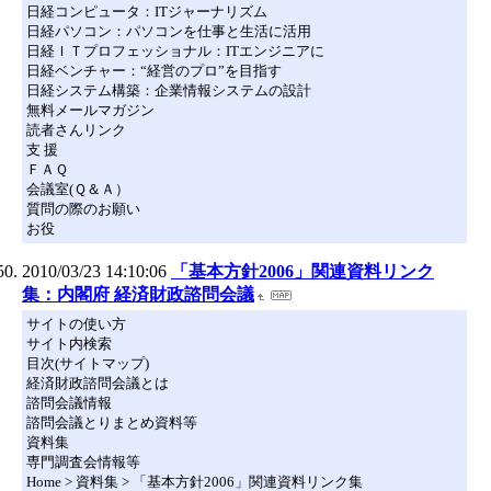
日経コンピュータ：ITジャーナリズム
日経パソコン：パソコンを仕事と生活に活用
日経ＩＴプロフェッショナル：ITエンジニアに
日経ベンチャー：“経営のプロ”を目指す
日経システム構築：企業情報システムの設計
無料メールマガジン
読者さんリンク
支 援
ＦＡＱ
会議室(Ｑ＆Ａ）
質問の際のお願い
お役
2010/03/23 14:10:06
「基本方針2006」関連資料リンク
集：内閣府 経済財政諮問会議
サイトの使い方
サイト内検索
目次(サイトマップ)
経済財政諮問会議とは
諮問会議情報
諮問会議とりまとめ資料等
資料集
専門調査会情報等
Home > 資料集 > 「基本方針2006」関連資料リンク集