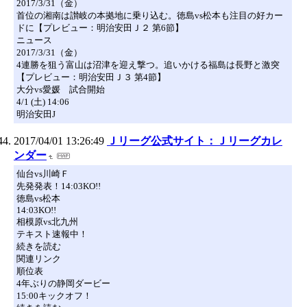
2017/3/31（金）
首位の湘南は讃岐の本拠地に乗り込む。徳島vs松本も注目の好カー
ドに【プレビュー：明治安田Ｊ２ 第6節】
ニュース
2017/3/31（金）
4連勝を狙う富山は沼津を迎え撃つ。追いかける福島は長野と激突
【プレビュー：明治安田Ｊ３ 第4節】
大分vs愛媛 試合開始
4/1 (土) 14:06
明治安田J
2017/04/01 13:26:49
Ｊリーグ公式サイト：Ｊリーグカレ
ンダー
仙台vs川崎Ｆ
先発発表！14:03KO!!
徳島vs松本
14:03KO!!
相模原vs北九州
テキスト速報中！
続きを読む
関連リンク
順位表
4年ぶりの静岡ダービー
15:00キックオフ！