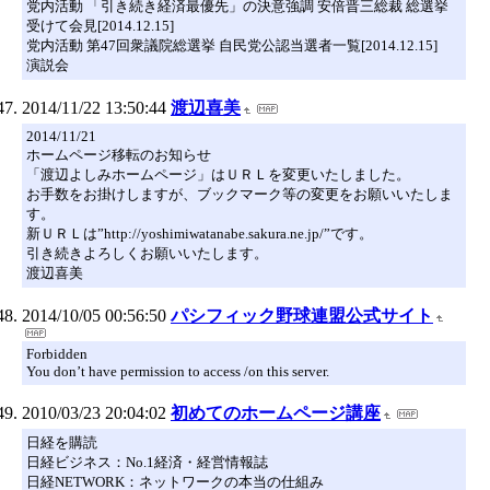
党内活動 「引き続き経済最優先」の決意強調 安倍晋三総裁 総選挙
受けて会見[2014.12.15]
党内活動 第47回衆議院総選挙 自民党公認当選者一覧[2014.12.15]
演説会
2014/11/22 13:50:44
渡辺喜美
2014/11/21
ホームページ移転のお知らせ
「渡辺よしみホームページ」はＵＲＬを変更いたしました。
お手数をお掛けしますが、ブックマーク等の変更をお願いいたしま
す。
新ＵＲＬは”http://yoshimiwatanabe.sakura.ne.jp/”です。
引き続きよろしくお願いいたします。
渡辺喜美
2014/10/05 00:56:50
パシフィック野球連盟公式サイト
Forbidden
You don’t have permission to access /on this server.
2010/03/23 20:04:02
初めてのホームページ講座
日経を購読
日経ビジネス：No.1経済・経営情報誌
日経NETWORK：ネットワークの本当の仕組み