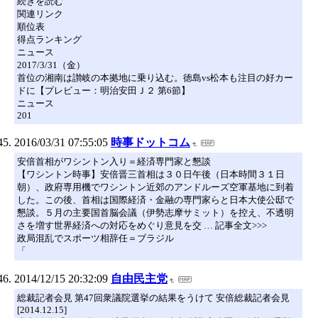
続きを読む
関連リンク
順位表
得点ランキング
ニュース
2017/3/31（金）
首位の湘南は讃岐の本拠地に乗り込む。徳島vs松本も注目の好カー
ドに【プレビュー：明治安田Ｊ２ 第6節】
ニュース
201
2016/03/31 07:55:05
時事ドットコム
安倍首相がワシントン入り＝経済専門家と懇談
【ワシントン時事】安倍晋三首相は３０日午後（日本時間３１日
朝）、政府専用機でワシントン近郊のアンドルーズ空軍基地に到着
した。この後、首相は国際経済・金融の専門家らと日本大使公邸で
懇談。５月の主要国首脳会議（伊勢志摩サミット）を控え、不透明
さを増す世界経済への対応をめぐり意見を交 … 記事全文>>>
政局混乱でスポーツ相辞任＝ブラジル
「
2014/12/15 20:32:09
自由民主党
総裁記者会見 第47回衆議院選挙の結果をうけて 安倍総裁記者会見
[2014.12.15]