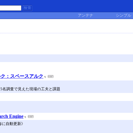
アンテナ
シンプル
ルク：スペースアルク
85名調査で見えた現場の工夫と課題
arch Engine
間毎に自動更新》