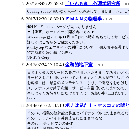
2021/08/06 22:56:31
「いんちき」心理学研究所
Coming Soonと言いながら一年が経過してしまいまし
2017/12/30 18:30:10
ＥＭＡＮの物理学
404 Not Found： ページが見つかりません
▼【重要】ホームページ開設者の方へ▼
＠homepageは2016年11月10日(木)15時をもちま
詳しくはこちらをご確認ください。
@nifty top ウェブサイトの利用について ｜ 個人情報保護ポ
特定商取引法に基づく表示
©NIFTY Corp
2017/07/24 13:10:49
金鵜的地下室
日頃より楽天のサービスをご利用いただきましてありがとう
サービスをご利用いただいておりますところ大変申し訳ござ
お客様には、緊急のメンテナンスにより、ご迷惑をおかけし
メンテナンスが終了次第、サービスを復旧いたしますので、
今しばらくお待ちいただけますよう、お願い申し上げます。
Infose
2014/05/16 23:37:10
ポチは見た！～マスコミの嘘
その34、福島の放射能と鼻血とパイナップルにだまされるな
その35、アルバイト募集広告にだまされるな！
その36、 テレビマンの正体！
その37、 新聞記者の正体！