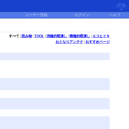
ユーザー登録
ログイン
ヘルプ
すべて
|
読み物
|
TOOL
|
消極的暇潰し
|
積極的暇潰し
|
エコヒイキ
おとなりアンテナ
|
おすすめページ