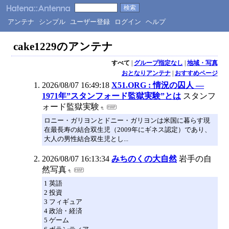
アンテナ
シンプル
ユーザー登録
ログイン
ヘルプ
cake1229のアンテナ
すべて
|
グループ指定なし
|
地域・写真
おとなりアンテナ
|
おすすめページ
2026/08/07 16:49:18
X51.ORG : 情況の囚人 ―
1971年”スタンフォード監獄実験”とは
スタンフ
ォード監獄実験
ロニー・ガリヨンとドニー・ガリヨンは米国に暮らす現
在最長寿の結合双生児（2009年にギネス認定）であり、
大人の男性結合双生児とし...
2026/08/07 16:13:34
みちのくの大自然
岩手の自
然写真
1 英語
2 投資
3 フィギュア
4 政治・経済
5 ゲーム