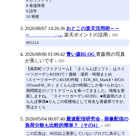
6 ボランティア
8 発達障害
9 語学
10 将棋
2026/08/07 14:26:36
おとこの楽天活用術～～
～ - …
楽天ポイントの活用
903214
2026/08/06 01:09:42
青い森BLOG
青森県の写真
が美しいです
【南部町ソフトクリーム】「さくらんぼソフト」はスイ
ーツガーデンKUDOで！価格・場所・時期まとめ
↑スイーツガーデンKUDO外観（ EOS_R6_MarkⅡ + RF24-
105mmF4L_IS ）さくらんぼの時期にしか食べられない、
期間限定のソフトクリームを食べてきました。情報を更
新しますね。「スイーツガーデンKUDO」■青森県のさく
らんぼ事情■りんごの収穫地として有名な青森県ですが、
実はさくら
2026/05/04 06:07:40
最速配信研究会 - 画像配信の
負荷分散も比較的簡単？（その4）
この広告は、90日以上更新していないブログに表示して