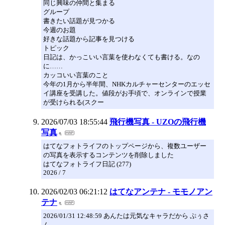
同じ興味の仲間と集まる
グループ
書きたい話題が見つかる
今週のお題
好きな話題から記事を見つける
トピック
日記は、かっこいい言葉を使わなくても書ける。なの
に……
カッコいい言葉のこと
今年の1月から半年間、NHKカルチャーセンターのエッセ
イ講座を受講した。値段がお手頃で、オンラインで授業
が受けられる(スクー
2026/07/03 18:55:44
飛行機写真 - UZOの飛行機
写真
はてなフォトライフのトップページから、複数ユーザー
の写真を表示するコンテンツを削除しました
はてなフォトライフ日記 (277)
2026 / 7
2026/02/03 06:21:12
はてなアンテナ - モモノアン
テナ
2026/01/31 12:48:59 あんたは元気なキャラだから ぷぅさ
ん