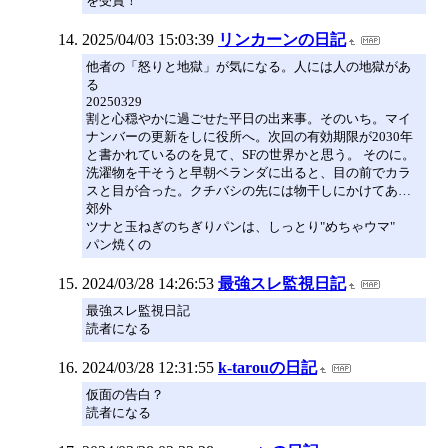
を受賞！
2025/04/03 15:03:39
リンカーンの日記
他者の「怒りと地獄」が気になる。人には人の地獄があ
る
20250329
割と心穏やかに過ごせた平日の出来事。そのいち。マイ
ナンバーの更新をしに役所へ。次回の有効期限が2030年
と書かれているのを見て、SFの世界かと思う。 そのに。
洗濯物を干そうと早朝ベランダに出ると、目の前でカラ
スと目が合った。クチバシの先には物干しにかけてあ…
郊外
ツナと玉ねぎのちぎりパンは、しっとり"めちゃウマ"
パン焼くの
2024/03/28 14:26:53
最強スレ監視日記
最強スレ監視日記
読者になる
2024/03/28 12:31:55
k-tarouの日記
仮面の告白？
読者になる