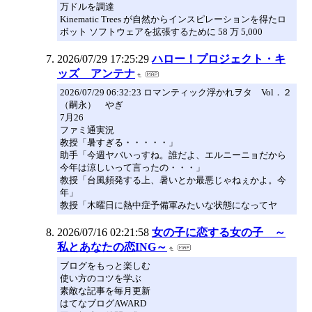
万ドルを調達
Kinematic Trees が自然からインスピレーションを得たロ
ボット ソフトウェアを拡張するために 58 万 5,000
2026/07/29 17:25:29
ハロー！プロジェクト・キ
ッズ アンテナ
2026/07/29 06:32:23 ロマンティック浮かれヲタ Vol．２
（嗣永） やぎ
7月26
ファミ通実況
教授「暑すぎる・・・・・」
助手「今週ヤバいっすね。誰だよ、エルニーニョだから
今年は涼しいって言ったの・・・」
教授「台風頻発する上、暑いとか最悪じゃねぇかよ。今
年」
教授「木曜日に熱中症予備軍みたいな状態になってヤ
2026/07/16 02:21:58
女の子に恋する女の子 ～
私とあなたの恋ING～
ブログをもっと楽しむ
使い方のコツを学ぶ
素敵な記事を毎月更新
はてなブログAWARD