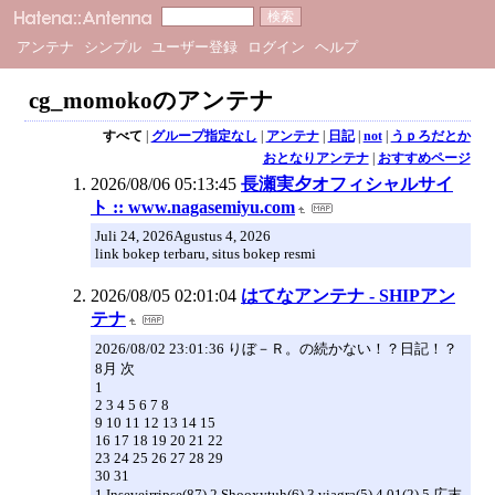
アンテナ
シンプル
ユーザー登録
ログイン
ヘルプ
cg_momokoのアンテナ
すべて
|
グループ指定なし
|
アンテナ
|
日記
|
not
|
うｐろだとか
おとなりアンテナ
|
おすすめページ
2026/08/06 05:13:45
長瀬実夕オフィシャルサイ
ト :: www.nagasemiyu.com
Juli 24, 2026Agustus 4, 2026
link bokep terbaru, situs bokep resmi
2026/08/05 02:01:04
はてなアンテナ - SHIPアン
テナ
2026/08/02 23:01:36 りぼ－Ｒ。の続かない！？日記！？
8月 次
1
2 3 4 5 6 7 8
9 10 11 12 13 14 15
16 17 18 19 20 21 22
23 24 25 26 27 28 29
30 31
1.Inseveirripse(87) 2.Shooxytuh(6) 3.viagra(5) 4.01(2) 5.広末