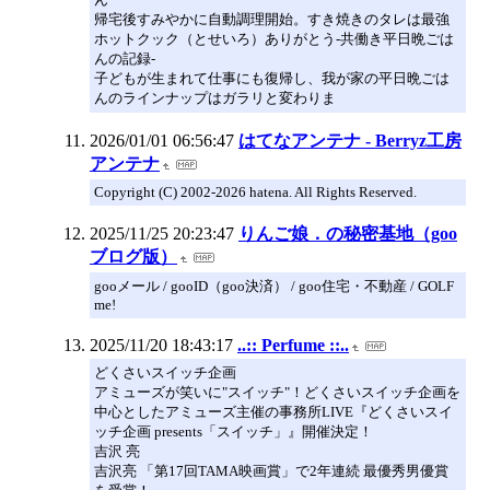
帰宅後すみやかに自動調理開始。すき焼きのタレは最強
ホットクック（とせいろ）ありがとう-共働き平日晩ごは
んの記録-
子どもが生まれて仕事にも復帰し、我が家の平日晩ごは
んのラインナップはガラリと変わりま
2026/01/01 06:56:47
はてなアンテナ - Berryz工房
アンテナ
Copyright (C) 2002-2026 hatena. All Rights Reserved.
2025/11/25 20:23:47
りんご娘．の秘密基地（goo
ブログ版）
gooメール / gooID（goo決済） / goo住宅・不動産 / GOLF
me!
2025/11/20 18:43:17
..:: Perfume ::..
どくさいスイッチ企画
アミューズが笑いに"スイッチ"！どくさいスイッチ企画を
中心としたアミューズ主催の事務所LIVE『どくさいスイ
ッチ企画 presents「スイッチ」』開催決定！
吉沢 亮
吉沢亮 「第17回TAMA映画賞」で2年連続 最優秀男優賞