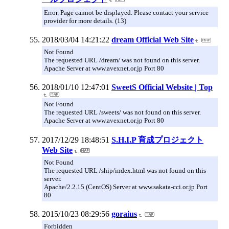
Error. Page cannot be displayed. Please contact your service
provider for more details. (13)
2018/03/04 14:21:22
dream Official Web Site
Not Found
The requested URL /dream/ was not found on this server.
Apache Server at www.avexnet.or.jp Port 80
2018/01/10 12:47:01
SweetS Official Website | Top
Not Found
The requested URL /sweets/ was not found on this server.
Apache Server at www.avexnet.or.jp Port 80
2017/12/29 18:48:51
S.H.I.P 育成プロジェクト
Web Site
Not Found
The requested URL /ship/index.html was not found on this
server.
Apache/2.2.15 (CentOS) Server at www.sakata-cci.or.jp Port
80
2015/10/23 08:29:56
goraius
Forbidden