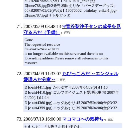
59kB2007/06/02(Sat)01:51070601_erika.jpg
D[ume788.jpg]5/2発売 梅田えりか「バースデーグッズ」
66kB2007/05/02(Wed)21:19070502_birthday_erika-1.jpg-
D[ume787.jpg]リトルガッタ
2007/05/09 03:48:13
Ψ菅谷梨沙子タンの成長を見
守るろだ（予備）
Gone
The requested resource
/re-syako2/risako.html
is no longer available on this server and there is no
forwarding address.Please remove all references to this
resource.
2007/04/09 11:33:07
ちびっころだ ～エンジェル
愛理ろだ分家～
D [c-airi4411.jpg] かわゆす 4 2007年04/09(月)11:16
D [c-airi4410.jpg] ゴルフダイジェスト愛理記事 79 2007年
04/09(月)11:14
D [c-airi4360.jpg] エッグあかり 45 2007年04/06(金)23:32-
D [c-airi4359.jpg] エッグあすな 39 2007年04/06(金)23:32
2006/07/19 16:00:00
マコマコへの気持ち
# えんまこ 『大阪？お疲れ様です。