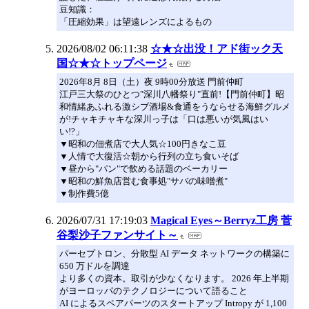
豆知識：
「圧縮効果」は望遠レンズによるもの
2026/08/02 06:11:38
☆★☆出没！アド街ック天
国☆★☆トップページ
2026年8月 8日（土）夜 9時00分放送 門前仲町
江戸三大祭のひとつ"深川八幡祭り"直前!【門前仲町】昭
和情緒あふれる激シブ酒場&食通をうならせる海鮮グルメ
が!チャキチャキな深川っ子は「口は悪いが気風はい
い!?」
▼昭和の佃煮店で大人気☆100円きなこ豆
▼人情で大復活☆朝から行列の立ち食いそば
▼昼から"パン"で飲める話題のベーカリー
▼昭和の鮮魚店営む食事処"サバの味噌煮"
▼制作費5億
2026/07/31 17:19:03
Magical Eyes～Berryz工房 菅
谷梨沙子ファンサイト～
パーセプトロン、分散型 AI データ ネットワークの構築に
650 万ドルを調達
より多くの資本。取引が少なくなります。 2026 年上半期
がヨーロッパのテクノロジーについて語ること
AI によるスペアパーツのスタートアップ Intropy が 1,100