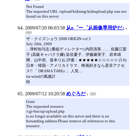
Not Found
The requested URL /upload/kidsimg/kidsupload.php was not
found on this server.
2009/07/20 06:03:58
从o゜ー゜从画像専用炉だ♪
ザ・クイズショウ 2008 ORIGIN vol.5
July 20th, 2009
... 津村知与志 (番組ディレクター) 内田清美 …… 佐藤江梨
子 (高級キャバクラ嬢) 染谷夏子、伊藤麻実子、岩本靖
輝、山中崇、坂本りお 評価：★★★★★☆☆☆☆☆ (5.0)
日本・韓国・アメリカドラマ、映画好きなら是非アクセ
ス!! 「 DRAMA TiMEz 」 人気 ...
ita-windの風速計
特
2009/07/12 10:20:58
めぐろだ
Gone
The requested resource
/cgi-bin/up/upload.php
is no longer available on this server and there is no
forwarding address.Please remove all references to this
resource.