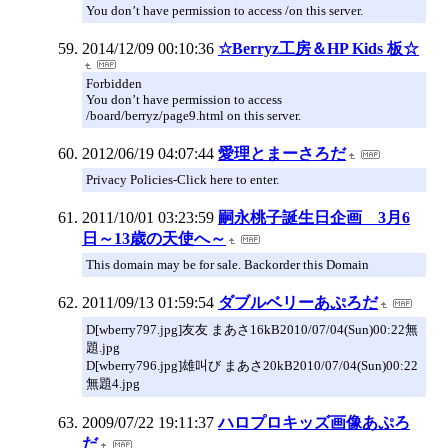
You don’t have permission to access /on this server.
2014/12/09 00:10:36
☆Berryz工房＆HP Kids 板☆
Forbidden
You don’t have permission to access
/board/berryz/page9.html on this server.
2012/06/19 04:07:44
愛理とまーさろだ
Privacy Policies-Click here to enter.
2011/10/01 03:23:59
嗣永桃子誕生日企画 3月6
日～13歳の天使へ～
This domain may be for sale. Backorder this Domain
2011/09/13 01:59:54
ダブルベリーあぷろだ
D[wberry797.jpg]友友 まあさ16kB2010/07/04(Sun)00:22無
題.jpg
D[wberry796.jpg]雄叫び まあさ20kB2010/07/04(Sun)00:22
無題4.jpg
2009/07/22 19:11:37
ハロプロキッズ画像あぷろ
だ