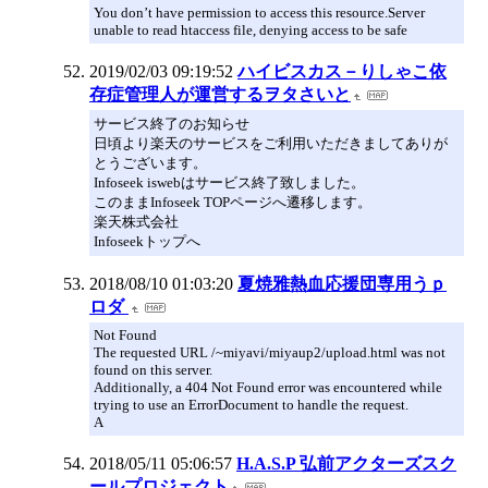
You don’t have permission to access this resource.Server
unable to read htaccess file, denying access to be safe
2019/02/03 09:19:52
ハイビスカス－りしゃこ依
存症管理人が運営するヲタさいと
サービス終了のお知らせ
日頃より楽天のサービスをご利用いただきましてありが
とうございます。
Infoseek iswebはサービス終了致しました。
このままInfoseek TOPページへ遷移します。
楽天株式会社
Infoseekトップへ
2018/08/10 01:03:20
夏焼雅熱血応援団専用うｐ
ロダ
Not Found
The requested URL /~miyavi/miyaup2/upload.html was not
found on this server.
Additionally, a 404 Not Found error was encountered while
trying to use an ErrorDocument to handle the request.
A
2018/05/11 05:06:57
H.A.S.P 弘前アクターズスク
ールプロジェクト