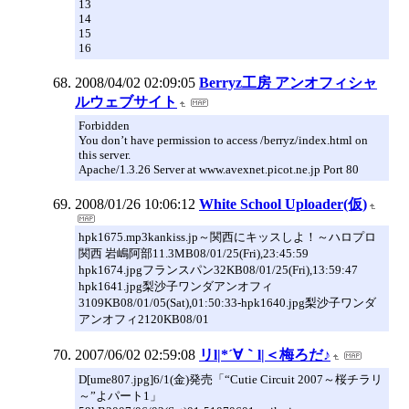
13
14
15
16
2008/04/02 02:09:05
Berryz工房 アンオフィシャ
ルウェブサイト
Forbidden
You don’t have permission to access /berryz/index.html on
this server.
Apache/1.3.26 Server at www.avexnet.picot.ne.jp Port 80
2008/01/26 10:06:12
White School Uploader(仮)
hpk1675.mp3kankiss.jp～関西にキッスしよ！～ハロプロ
関西 岩嶋阿部11.3MB08/01/25(Fri),23:45:59
hpk1674.jpgフランスパン32KB08/01/25(Fri),13:59:47
hpk1641.jpg梨沙子ワンダアンオフィ
3109KB08/01/05(Sat),01:50:33-hpk1640.jpg梨沙子ワンダ
アンオフィ2120KB08/01
2007/06/02 02:59:08
リl|*´∀｀l|＜梅ろだ♪
D[ume807.jpg]6/1(金)発売「“Cutie Circuit 2007～桜チラリ
～”よパート1」