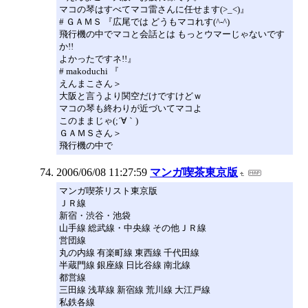
マコの琴はすべてマコ雷さんに任せます(>_<)』
# ＧＡＭＳ 『広尾では どうもマコれす(^-^)
飛行機の中でマコと会話とは もっとウマーじゃないです
か!!
よかったですネ!!』
# makoduchi 『
えんまこさん＞
大阪と言うより関空だけですけどｗ
マコの琴も終わりが近づいてマコよ
このままじゃ(;´∀｀)
ＧＡＭＳさん＞
飛行機の中で
2006/06/08 11:27:59
マンガ喫茶東京版
マンガ喫茶リスト東京版
ＪＲ線
新宿・渋谷・池袋
山手線 総武線・中央線 その他ＪＲ線
営団線
丸の内線 有楽町線 東西線 千代田線
半蔵門線 銀座線 日比谷線 南北線
都営線
三田線 浅草線 新宿線 荒川線 大江戸線
私鉄各線