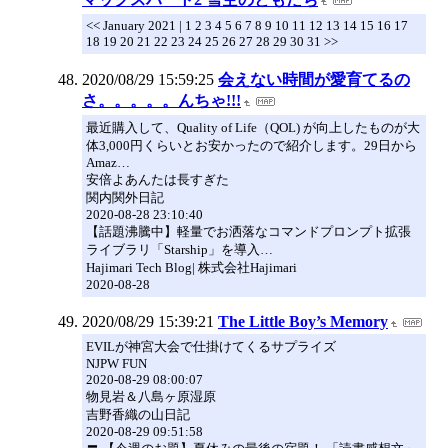
<< January 2021 | 1 2 3 4 5 6 7 8 9 10 11 12 13 14 15 16 17
18 19 20 21 22 23 24 25 26 27 28 29 30 31 >>
2020/08/29 15:59:25
会えない時間が愛育てるの
さ。。。。。んちゃ!!!
最近購入して、Quality of Life（QOL) が向上したものが大
体3,000円くらいとお安かったので紹介します。29日から
Amaz…
安倍よあんたは長すぎた
関内関外日記
2020-08-28 23:10:40
【話題沸騰中】軽量でお洒落なコマンドプロンプト拡張
ライブラリ「Starship」を導入…
Hajimari Tech Blog| 株式会社Hajimari
2020-08-28
2020/08/29 15:39:21
The Little Boy’s Memory
EVILが神宮大会で仕掛けてくるサプライズ
NJPW FUN
2020-08-29 08:00:07
物見岩＆八島ヶ原湿原
吉野香織の山日記
2020-08-29 09:51:58