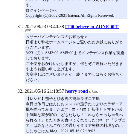
す。
ログインページへ
Copyright (C) 2002-2021 hatena. All Rights Reserved.
2021/08/23 03:40:38
□□■ believe in ZONE ■□□
＜サーバメンテナンスのお知らせ＞
日頃より弊社ホームページをご覧いただき誠にありがと
うございます。
8/23（月）AM2:00-AM5:00までメンテナンス作業を実施
しております。
ご不便をおかけいたしますが、何とぞご理解いただきま
すようお願い申し上げます。
大変申し訳ございませんが、終了までしばらくお待ちく
ださい。
2021/05/16 21:18:57
heavy road
【レシピ】茄子とひき肉の簡単ラザニア風
今日は休日ごはんにおススメの茄子たっぷりのラザニア
風を作ってみましたよ(*・〓・*)〓！ 茄子とトマトが苦
手気味な我が家のこどもたちも「これならめっちゃ食べ
られる！」とたくさん食べてくれました(´艸｀)* 「ラザニ
ア」はみなさんご存じの通りイタリア発祥の料理なの…
しにゃごはん blog - 2021-05-16 07:19:03