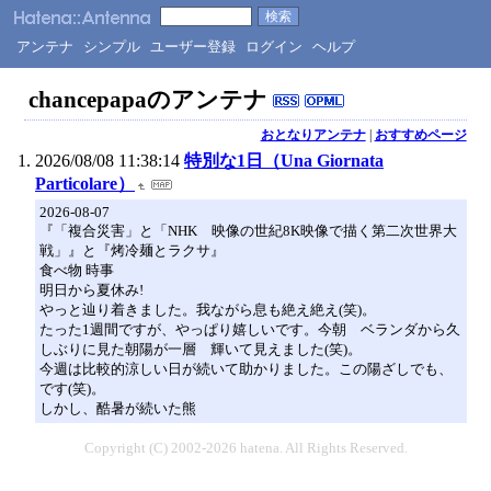
アンテナ
シンプル
ユーザー登録
ログイン
ヘルプ
chancepapaのアンテナ
おとなりアンテナ
|
おすすめページ
2026/08/08 11:38:14
特別な1日（Una Giornata
Particolare）
2026-08-07
『「複合災害」と「NHK 映像の世紀8K映像で描く第二次世界大
戦」』と『烤冷麺とラクサ』
食べ物 時事
明日から夏休み!
やっと辿り着きました。我ながら息も絶え絶え(笑)。
たった1週間ですが、やっぱり嬉しいです。今朝 ベランダから久
しぶりに見た朝陽が一層 輝いて見えました(笑)。
今週は比較的涼しい日が続いて助かりました。この陽ざしでも、
です(笑)。
しかし、酷暑が続いた熊
Copyright (C) 2002-2026 hatena. All Rights Reserved.