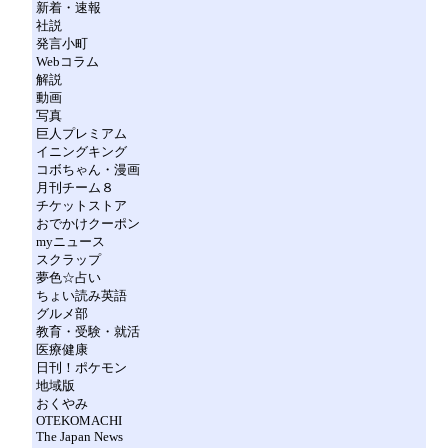
新着・速報
社説
発言小町
Webコラム
解説
動画
写真
巨人プレミアム
イニングキング
コボちゃん・漫画
月刊チーム８
チケットストア
おでかけクーポン
myニュース
スクラップ
夢色☆占い
ちょい読み英語
グルメ部
教育・受験・就活
医療健康
日刊！ポケモン
地域版
おくやみ
OTEKOMACHI
The Japan News