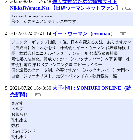
2025/08/03 15:46:48
働く女性のための情報サイト
NikkeiWoman.Net 【日経ウーマンネットファン】
Xserver Hosting Service
只今、システムメンテナンス中です。
2022/07/24 09:41:14
イー・ウーマン（ewoman）
ジェンダーギャップ指数116位。日本を変える方法、ありますか？
【最終日】佐々木かをり 株式会社イー・ウーマン 代表取締役社
長、株式会社ユニカルインターナショナル 代表取締役社長
同性婚の法制化、賛成ですか？【バックナンバー】木下 舞耶 株
式会社電通 第1CRプランニング局 コピーライター
国会議員のクオータ制、必要ですか？【バックナンバー】大門小
百合 ジャーナリスト、元ジャパンタイムズ執行役員・編
2021/07/20 16:43:30
大手小町 : YOMIURI ONLINE（読
売新聞）
さがす
ヘルプ
お知らせ
朝刊紙面
数独
よみぽランド
朝刊紙面