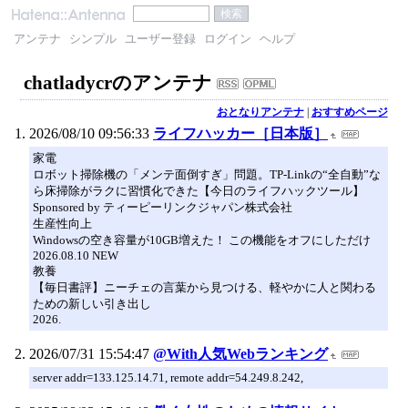
アンテナ
シンプル
ユーザー登録
ログイン
ヘルプ
chatladycrのアンテナ
おとなりアンテナ
|
おすすめページ
2026/08/10 09:56:33
ライフハッカー［日本版］
家電
ロボット掃除機の「メンテ面倒すぎ」問題。TP-Linkの“全自動”な
ら床掃除がラクに習慣化できた【今日のライフハックツール】
Sponsored by ティーピーリンクジャパン株式会社
生産性向上
Windowsの空き容量が10GB増えた！ この機能をオフにしただけ
2026.08.10 NEW
教養
【毎日書評】ニーチェの言葉から見つける、軽やかに人と関わる
ための新しい引き出し
2026.
2026/07/31 15:54:47
@With人気Webランキング
server addr=133.125.14.71, remote addr=54.249.8.242,