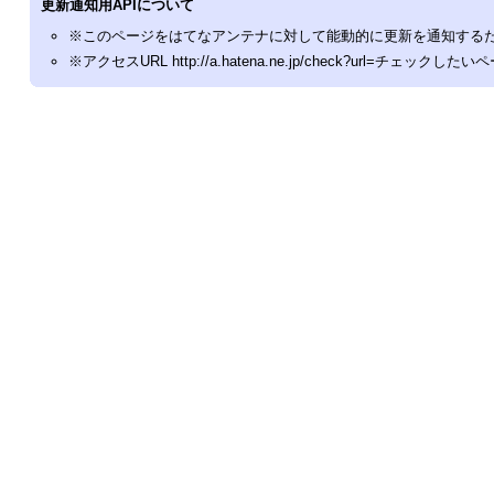
更新通知用APIについて
※このページをはてなアンテナに対して能動的に更新を通知するた
※アクセスURL http://a.hatena.ne.jp/check?url=チェッ