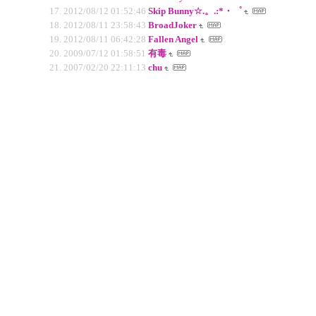
2012/08/12 01:52:46
Skip Bunny☆.。.:*・゜
2012/08/11 23:58:43
BroadJoker
2012/08/11 06:42:28
Fallen Angel
2009/07/12 01:58:51
有毒
2007/02/20 22:11:13
chu