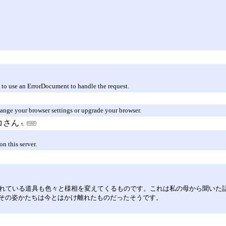
 to use an ErrorDocument to handle the request.
hange your browser settings or upgrade your browser.
コさん
n this server.
れている道具も色々と様相を変えてくるものです。これは私の母から聞いた話
その姿かたちは今とはかけ離れたものだったそうです。