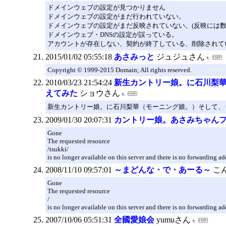
ドメインウェブの設定が見つかりません
ドメインウェブの設定がまだ行われていない。
ドメインウェブの設定がまだ反映されていない。(反映には数
ドメインウェブ・DNSの設定が誤っている。
アカウントが存在しない、契約が終了している、削除されて
2015/01/02 05:55:18
あさみっと
ジュジュさん
Copyright © 1999-2015 Domain; All rights reserved.
2010/03/23 21:54:24
新生カントリー娘。に石川梨華
えてみた
ショウさん
新生カントリー娘。に石川梨華（モーニング娘。）そして、りんね（
2009/01/30 20:07:31
カントリー娘。あさみちゃん
Gone
The requested resource
/tsukki/
is no longer available on this server and there is no forwarding ad
2008/11/10 09:57:01
～まどんな・で・あーる～
こ
Gone
The requested resource
/
is no longer available on this server and there is no forwarding ad
2007/10/06 05:51:31
全國愛娘会
yumuさん