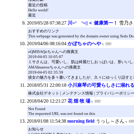
最近の投稿
Hello world!
最近
2019/05/28 07:38:27
川=‘ゝ‘=||＜ 健康第一！
雪乃さ
おすすめのリンク
This webpage was generated by the domain owner using Sedo Domain
2019/04/06 08:16:04
かぼちゃのへや
oQMISAQoちゃんへの推薦文
2019-04-05 10:05:07
ミサさんは、可愛いし、肌は綺麗だしおっぱいは、形いいし
AMAImarronちゃんへの推薦文
2019-04-05 02:35:59
彼女の魅力を多々書いてきましたが、久々にゆっくり話すと
2018/05/31 22:00:18
小川麻琴の可愛らしさに溺れ
株式会社デネット | メンテナンス情報 | プライバシーポリシ
2018/04/20 12:21:27
花 畑 牧 場
Not Found
The requested URL was not found on this
2018/01/08 11:54:38
morning field
うっし～さん
お知らせ