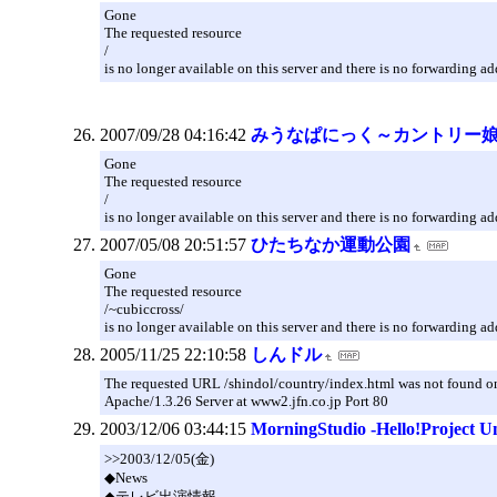
Gone
The requested resource
/
is no longer available on this server and there is no forwarding ad
2007/09/28 04:16:42
みうなぱにっく～カントリー
Gone
The requested resource
/
is no longer available on this server and there is no forwarding ad
2007/05/08 20:51:57
ひたちなか運動公園
Gone
The requested resource
/~cubiccross/
is no longer available on this server and there is no forwarding ad
2005/11/25 22:10:58
しんドル
The requested URL /shindol/country/index.html was not found on 
Apache/1.3.26 Server at www2.jfn.co.jp Port 80
2003/12/06 03:44:15
MorningStudio -Hello!Project U
>>2003/12/05(金)
◆News
◆テレビ出演情報