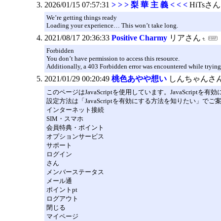
2026/01/15 07:57:31
> > > 梨 華 主 義 < < <
HiTsさん
We’re getting things ready
Loading your experience… This won’t take long.
2021/08/17 20:36:33
Positive Charmy
リアさん
Forbidden
You don’t have permission to access this resource.
Additionally, a 403 Forbidden error was encountered while trying
2021/01/29 00:20:49
桃色あやや想い
しんちゃんさ
このページはJavaScriptを使用しています。JavaScript
設定方法は「JavaScriptを有効にする方法を知りたい」で
インターネット接続
SIM・スマホ
会員特典・ポイント
オプションサービス
サポート
ログイン
さん
メンバーステータス
メール通
ポイントpt
ログアウト
閉じる
マイページ