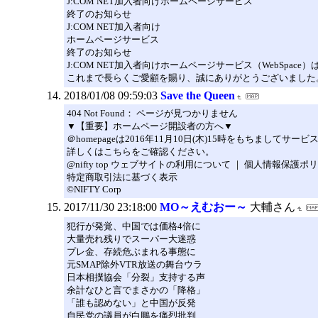
J:COM NET加入者向けホームページサービス
終了のお知らせ
J:COM NET加入者向け
ホームページサービス
終了のお知らせ
J:COM NET加入者向けホームページサービス（WebSpace
これまで長らくご愛顧を賜り、誠にありがとうございました
2018/01/08 09:59:03
Save the Queen
404 Not Found： ページが見つかりません
▼【重要】ホームページ開設者の方へ▼
＠homepageは2016年11月10日(木)15時をもちま
詳しくはこちらをご確認ください。
@nifty top ウェブサイトの利用について ｜ 個人情報保護ポ
特定商取引法に基づく表示
©NIFTY Corp
2017/11/30 23:18:00
MO～えむおー～
大輔さん
犯行が発覚、中国では価格4倍に
大量売れ残りでスーパー大迷惑
プレ金、存続危ぶまれる事態に
元SMAP除外VTR放送の舞台ウラ
日本相撲協会「分裂」支持する声
余計なひと言でまさかの「降格」
「誰も認めない」と中国が反発
自民党の議員が白鵬を痛烈批判