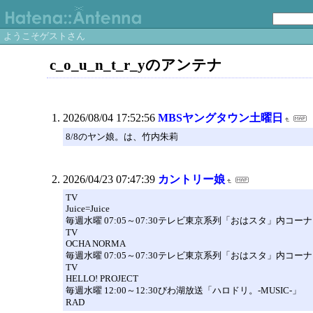
ようこそゲストさん
c_o_u_n_t_r_yのアンテナ
2026/08/04 17:52:56
MBSヤングタウン土曜日
8/8のヤン娘。は、竹内朱莉
2026/04/23 07:47:39
カントリー娘
TV
Juice=Juice
毎週水曜 07:05～07:30テレビ東京系列「おはスタ」内コ
TV
OCHA NORMA
毎週水曜 07:05～07:30テレビ東京系列「おはスタ」内コー
TV
HELLO! PROJECT
毎週水曜 12:00～12:30びわ湖放送「ハロドリ。-MUSIC-」
RAD