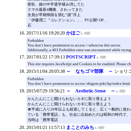
密告、娘の中学退学揉み消してた
スマホ最新4機種、さわってきた
全員が早期帰国を望む“謎”浮上
「伊藤潤二『コレクション』」、PV公開! OP…
石
2017/11/16 19:26:20
かほご
Forbidden
You don’t have permission to access /~aibon/on this server.
Additionally, a 403 Forbidden error was encountered while trying
2017/01/22 17:39:13
POSTSCRIPT
This site requires JavaScript and Cookies to be enabled. Please c
2015/11/04 20:05:38
～ なちゴマ部隊 ～
ショリ
Forbidden
You don’t have permission to access /shigeru-piki/hp/index.html o
2015/07/29 19:56:21
～ Aesthetic-Sense ～
かんたんにこじ開けられないカギに取り替えよう
かんたんにこじ開けられないカギに取り替えよう
〓平成に入り20年以上も経過してくると、広く一般的に使わ
ている「携帯電話」も、社会に出始めたのは昭和の時代で、
当時は「携帯電話
2015/01/21 11:57:13
まことのみち