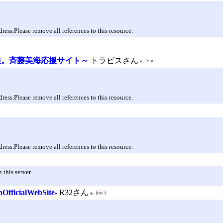
dress.Please remove all references to this resource.
娘。斉藤美海応援サイト～
トラビスさん
dress.Please remove all references to this resource.
dress.Please remove all references to this resource.
this server.
nOfficialWebSite-
R32さん