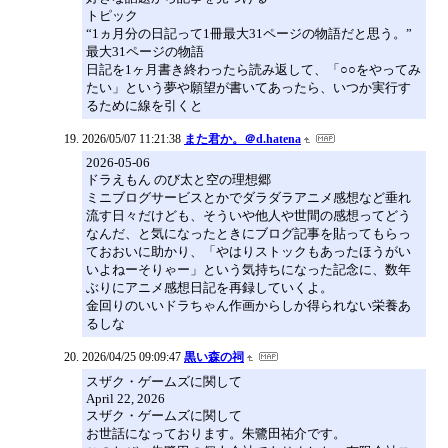
トピック
“1ヵ月分の日記って1冊最大31ページの物語だと思う。”
最大31ページの物語
日記を1ヶ月書き終わったら読み返して、「○○をやってみ
たい」という夢や願望が書いてあったら、いつか実行す
るために線を引くと
2026/05/07 11:21:38
また君か。＠d.hatena
2026-05-06
ドラえもん のび太と空の理想郷
ミニブログサービスとかでダラダラアニメ感想など垂れ
流す日々だけども、そういや他人や世間の感想ってどう
なんだ、と気になったときにブログ記事を貼ってもらっ
ておおいに助かり、「やはりストックもあったほうがい
いよねーそりゃー」という気持ちになった記念に、数年
ぶりにアニメ感想日記を再録していくよ。
金回りのいいドラちゃん作画からしか得られない栄養あ
るしな
2026/04/25 09:09:47
黒い森の祠
スザク・ゲームズに関して
April 22, 2026
スザク・ゲームズに関して
お世話になっております。朱鷺田祐介です。