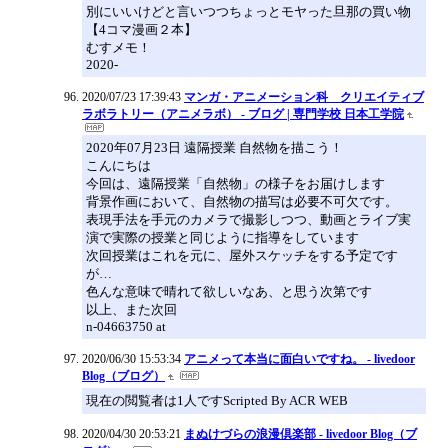
別にいいけどと言いつつちょっとモヤった旦那の買い物
【4コマ漫画２本】
むすメモ！
2020-
2020/07/23 17:39:43
マンガ・アニメーション科 クリエイティブ
ラボラトリー（アニメラボ） - ブログ | 専門学校 日本工学院
2020年07月23日 遠隔授業 自然物を描こう！
こんにちは
今回は、遠隔授業「自然物」の様子をお届けします
背景作画において、自然物の描写は必要不可欠です。
表現手法を手元のカメラで撮影しつつ、動画とライブ実
演で実際の授業と同じように指導をしています
次回授業はこれを元に、屋外スケッチをする予定です
が…
色んな意味で晴れて欲しいなあ、と思う次第です
以上、また次回
n-04663750 at
2020/06/30 15:53:34
アニメって本当に面白いですね。 - livedoor
Blog（ブログ）
現在の閲覧者は1人ですScripted By ACR WEB
2020/04/30 20:53:21
まぬけづらの浪漫倶楽部 - livedoor Blog（ブ