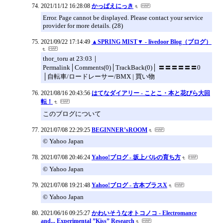
2021/11/12 16:28:08
かっぱえにっき
Error. Page cannot be displayed. Please contact your service
provider for more details. (28)
2021/09/22 17:14:49
▲SPRING MIST▼ - livedoor Blog（ブログ）
thor_toru at 23:03｜
Permalink│Comments(0)│TrackBack(0)│ 〓〓〓〓〓〓0
│自転車/ロードレーサー/BMX | 買い物
2021/08/16 20:43:56
はてなダイアリー - ことこ・本と花びら大回
転！
このブログについて
2021/07/08 22:29:25
BEGINNER’sROOM
© Yahoo Japan
2021/07/08 20:46:24
Yahoo!ブログ - 坂上バルの育ち方
© Yahoo Japan
2021/07/08 19:21:48
Yahoo!ブログ - 古本プラスX
© Yahoo Japan
2021/06/16 09:25:27
かわいそうなオトコノコ - Electromance
and... Experimental ”Kiss” Research