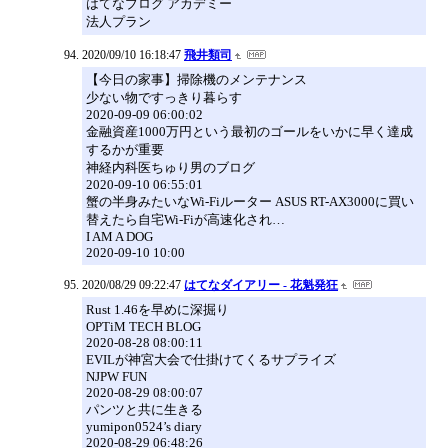
はてなブログ アカデミー
法人プラン
2020/09/10 16:18:47
飛井類司
【今日の家事】掃除機のメンテナンス
少ない物ですっきり暮らす
2020-09-09 06:00:02
金融資産1000万円という最初のゴールをいかに早く達成
するかが重要
神経内科医ちゅり男のブログ
2020-09-10 06:55:01
蟹の半身みたいなWi-Fiルーター ASUS RT-AX3000に買い
替えたら自宅Wi-Fiが高速化され…
I AM A DOG
2020-09-10 10:00
2020/08/29 09:22:47
はてなダイアリー - 花魁発狂
Rust 1.46を早めに深掘り
OPTiM TECH BLOG
2020-08-28 08:00:11
EVILが神宮大会で仕掛けてくるサプライズ
NJPW FUN
2020-08-29 08:00:07
パンツと共に生きる
yumipon0524’s diary
2020-08-29 06:48:26