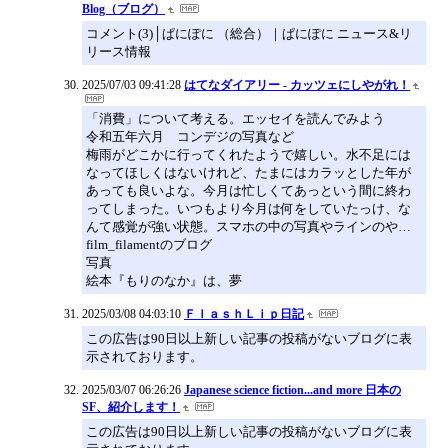
Blog（ブログ）
コメント(3)│ぱにぽに （総合）｜ぱにぽに ニュース&リ
リース情報
2025/07/03 09:41:28
はてなダイアリー - カッツェにしやがれ！
「消費」について考える。エッセイを読んでみよう
令和五年六月 コンデジの写真など
梅雨がどこかに行ってくれたようで嬉しい。水不足には
なってほしくはないけれど、たまにはカラッとした年が
あっても良いよな。今月は忙しくてあっという間に終わ
ってしまった。いつもより今月は何をしていたっけ、な
んて感覚が強い状態。スマホの中の写真やラインのや…
film_filamentのブログ
写真
絵本『もりのなか』は、夢
2025/03/08 04:03:10
ＦｌａｓｈＬｉｐ日記
この広告は90日以上新しい記事の投稿がないブログに表
示されております。
2025/03/07 06:26:26
Japanese science fiction...and more 日本の
SF、紹介します！
この広告は90日以上新しい記事の投稿がないブログに表