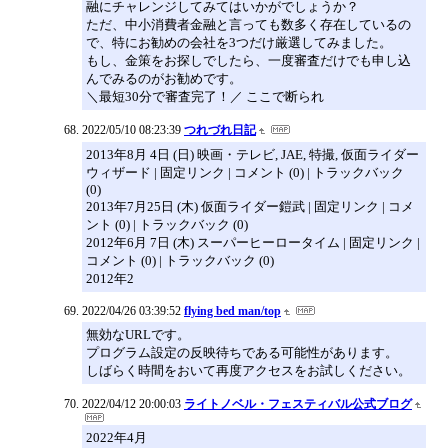
融にチャレンジしてみてはいかがでしょうか？
ただ、中小消費者金融と言っても数多く存在しているの
で、特にお勧めの会社を3つだけ厳選してみました。
もし、金策をお探しでしたら、一度審査だけでも申し込
んでみるのがお勧めです。
＼最短30分で審査完了！／ ここで断られ
2022/05/10 08:23:39
つれづれ日記
2013年8月 4日 (日) 映画・テレビ, JAE, 特撮, 仮面ライダー
ウィザード | 固定リンク | コメント (0) | トラックバック
(0)
2013年7月25日 (木) 仮面ライダー鎧武 | 固定リンク | コメ
ント (0) | トラックバック (0)
2012年6月 7日 (木) スーパーヒーロータイム | 固定リンク |
コメント (0) | トラックバック (0)
2012年2
2022/04/26 03:39:52
flying bed man/top
無効なURLです。
プログラム設定の反映待ちである可能性があります。
しばらく時間をおいて再度アクセスをお試しください。
2022/04/12 20:00:03
ライトノベル・フェスティバル公式ブログ
2022年4月