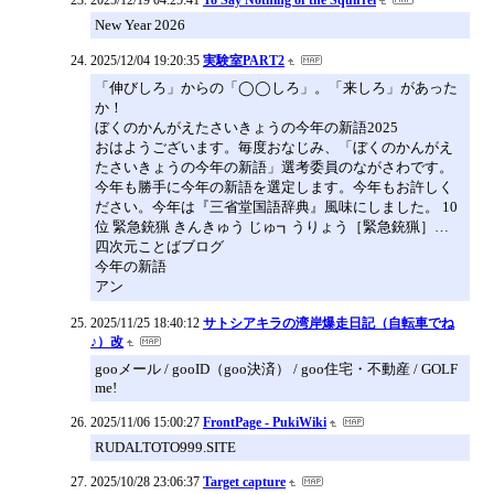
New Year 2026
2025/12/04 19:20:35
実験室PART2
「伸びしろ」からの「◯◯しろ」。「来しろ」があった
か！
ぼくのかんがえたさいきょうの今年の新語2025
おはようございます。毎度おなじみ、「ぼくのかんがえ
たさいきょうの今年の新語」選考委員のながさわです。
今年も勝手に今年の新語を選定します。今年もお許しく
ださい。今年は『三省堂国語辞典』風味にしました。 10
位 緊急銃猟 きんきゅう じゅ┓うりょう［緊急銃猟］…
四次元ことばブログ
今年の新語
アン
2025/11/25 18:40:12
サトシアキラの湾岸爆走日記（自転車でね
♪）改
gooメール / gooID（goo決済） / goo住宅・不動産 / GOLF
me!
2025/11/06 15:00:27
FrontPage - PukiWiki
RUDALTOTO999.SITE
2025/10/28 23:06:37
Target capture