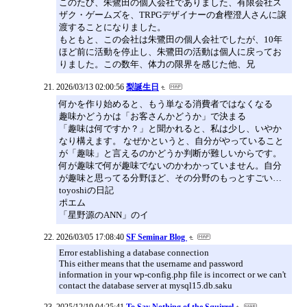
このたび、朱鷺田の個人会社でありました、有限会社ス
ザク・ゲームズを、TRPGデザイナーの倉樫澄人さんに譲
渡することになりました。
もともと、この会社は朱鷺田の個人会社でしたが、10年
ほど前に活動を停止し、朱鷺田の活動は個人に戻ってお
りました。この数年、体力の限界を感じた他、兄
2026/03/13 02:00:56
梨誕生日
何かを作り始めると、もう単なる消費者ではなくなる
趣味かどうかは「お客さんかどうか」で決まる
「趣味は何ですか？」と聞かれると、私は少し、いやか
なり構えます。 なぜかというと、自分がやっていること
が「趣味」と言えるのかどうか判断が難しいからです。
何が趣味で何が趣味でないのかわかっていません。自分
が趣味と思ってる分野ほど、その分野のもっとすごい…
toyoshiの日記
ポエム
「星野源のANN」のイ
2026/03/05 17:08:40
SF Seminar Blog
Error establishing a database connection
This either means that the username and password
information in your wp-config.php file is incorrect or we can't
contact the database server at mysql15.db.saku
2025/12/19 04:25:41
To Say Nothing of the Squirrel