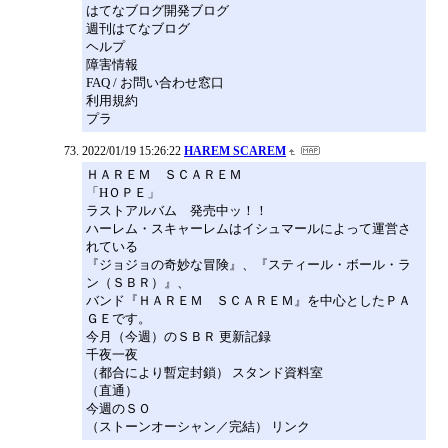
はてなブログ開発ブログ
週刊はてなブログ
ヘルプ
障害情報
FAQ / お問い合わせ窓口
利用規約
プラ
2022/01/19 15:26:22
HAREM SCAREM
ＨＡＲＥＭ ＳＣＡＲＥＭ
「HＯＰＥ」
ラストアルバム 発売中ッ！！
ハーレム・スキャーレムはイシュマールによって運営さ
れている
『ジョジョの奇妙な冒険』、『スティール・ボール・ラ
ン（ＳＢＲ）』、
バンド『ＨＡＲＥＭ ＳＣＡＲＥＭ』を中心としたＰＡ
ＧＥです。
今月（今週）のＳＢＲ 更新記録
千夜一夜
（都合により暫定封鎖） スタンド資料室
（直通）
今週のＳＯ
（ストーンオーシャン／完結） リンク