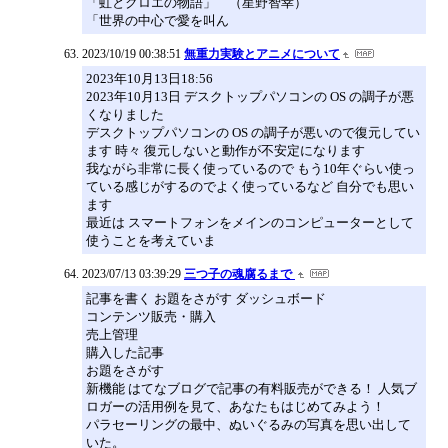
「虹とクロエの物語」 （星野智幸）
「世界の中心で愛を叫ん
2023/10/19 00:38:51
無重力実験とアニメについて
2023年10月13日18:56
2023年10月13日 デスクトップパソコンの OS の調子が悪
くなりました
デスクトップパソコンの OS の調子が悪いので復元してい
ます 時々 復元しないと動作が不安定になります
我ながら非常に長く使っているので もう10年ぐらい使っ
ている感じがするのでよく使っているなど 自分でも思い
ます
最近は スマートフォンをメインのコンピューターとして
使うことを考えていま
2023/07/13 03:39:29
三つ子の魂腐るまで
記事を書く お題をさがす ダッシュボード
コンテンツ販売・購入
売上管理
購入した記事
お題をさがす
新機能 はてなブログで記事の有料販売ができる！ 人気ブ
ロガーの活用例を見て、あなたもはじめてみよう！
パラセーリングの最中、ぬいぐるみの写真を思い出して
いた。