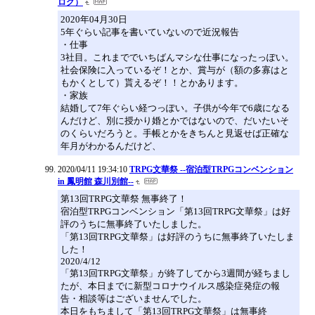
ログ）
2020年04月30日
5年ぐらい記事を書いていないので近況報告
・仕事
3社目。これまででいちばんマシな仕事になったっぽい。
社会保険に入っているぞ！とか、賞与が（額の多寡はと
もかくとして）貰えるぞ！！とかあります。
・家族
結婚して7年ぐらい経つっぽい。子供が今年で6歳になる
んだけど、別に授かり婚とかではないので、だいたいそ
のくらいだろうと。手帳とかをきちんと見返せば正確な
年月がわかるんだけど、
2020/04/11 19:34:10
TRPG文華祭 --宿泊型TRPGコンベンション
in 鳳明館 森川別館--
第13回TRPG文華祭 無事終了！
宿泊型TRPGコンベンション「第13回TRPG文華祭」は好
評のうちに無事終了いたしました。
「第13回TRPG文華祭」は好評のうちに無事終了いたしま
した！
2020/4/12
「第13回TRPG文華祭」が終了してから3週間が経ちまし
たが、本日までに新型コロナウイルス感染症発症の報
告・相談等はございませんでした。
本日をもちまして「第13回TRPG文華祭」は無事終