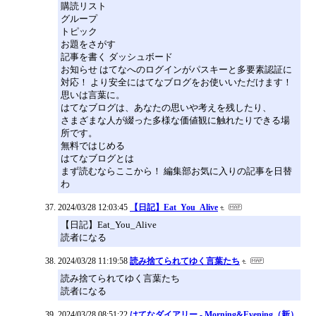
購読リスト
グループ
トピック
お題をさがす
記事を書く ダッシュボード
お知らせ はてなへのログインがパスキーと多要素認証に
対応！ より安全にはてなブログをお使いいただけます！
思いは言葉に。
はてなブログは、あなたの思いや考えを残したり、
さまざまな人が綴った多様な価値観に触れたりできる場
所です。
無料ではじめる
はてなブログとは
まず読むならここから！ 編集部お気に入りの記事を日替
わ
2024/03/28 12:03:45
【日記】Eat_You_Alive
【日記】Eat_You_Alive
読者になる
2024/03/28 11:19:58
読み捨てられてゆく言葉たち
読み捨てられてゆく言葉たち
読者になる
2024/03/28 08:51:22
はてなダイアリー - Morning&Evening（新）