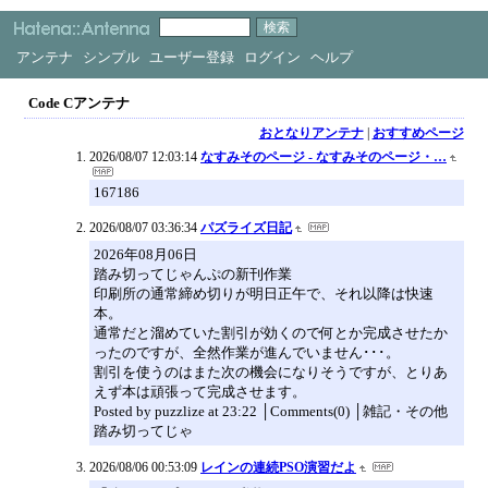
アンテナ
シンプル
ユーザー登録
ログイン
ヘルプ
Code Cアンテナ
おとなりアンテナ
|
おすすめページ
2026/08/07 12:03:14
なすみそのページ - なすみそのページ・…
167186
2026/08/07 03:36:34
パズライズ日記
2026年08月06日
踏み切ってじゃんぷの新刊作業
印刷所の通常締め切りが明日正午で、それ以降は快速
本。
通常だと溜めていた割引が効くので何とか完成させたか
ったのですが、全然作業が進んでいません･･･。
割引を使うのはまた次の機会になりそうですが、とりあ
えず本は頑張って完成させます。
Posted by puzzlize at 23:22 │Comments(0) │雑記・その他
踏み切ってじゃ
2026/08/06 00:53:09
レインの連続PSO演習だよ