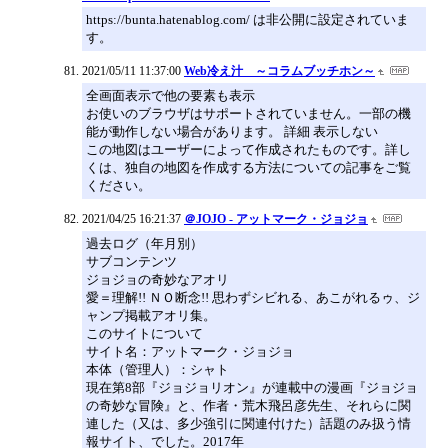
https://bunta.hatenablog.com/ は非公開に設定されていま
す。
2021/05/11 11:37:00
Web冷え汁 ～コラムブッチホン～
全画面表示で他の要素も表示
お使いのブラウザはサポートされていません。一部の機
能が動作しない場合があります。 詳細 表示しない
この地図はユーザーによって作成されたものです。詳し
くは、独自の地図を作成する方法についての記事をご覧
ください。
2021/04/25 16:21:37
＠JOJO - アットマーク・ジョジョ
過去ログ（年月別）
サブコンテンツ
ジョジョの奇妙なアオリ
愛＝理解!! ＮＯ断念!! 思わずシビれる、あこがれるゥ、ジ
ャンプ掲載アオリ集。
このサイトについて
サイト名：アットマーク・ジョジョ
本体（管理人）：シャト
現在第8部『ジョジョリオン』が連載中の漫画『ジョジョ
の奇妙な冒険』と、作者・荒木飛呂彦先生、それらに関
連した（又は、多少強引に関連付けた）話題のみ扱う情
報サイト、でした。2017年