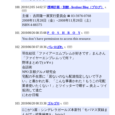
2019/12/05 14:02:57
捜神計画・別館 - livedoor Blog（ブログ）
主催： 吉田隆一展実行委員会 〓 03-5976-0768
2008年11月28日（金）~2008年11月29日（土）
ISBN 4-88375
2019/09/26 08:35:08
P O S H B O Y
You don’t have permission to access this resource.
2019/06/30 07:18:36
バレ☆ばれ
羽生結弦「ファイアーエムブレムが好きです」まんさん
「ファイヤーエンブレムって何？」
野球まとめで(ｏ∀ｎ)
会話術
NPO 京都グルメ研究会
宅配の不在票に「居ないのなら配達指定しないで下さ
い」と書かれた客、「こんな事書かれた！もうこの宅配
業者使いたくない！」とツイッターで晒す→ 炎上→ ツイ
垢消して逃亡
にわか日報
2019/06/20 00:33:38
ゴルゴ31
□ごがつ屋：シンデレラガールズ本新刊「モバマス実録ま
んがで・総集編〓A」 [pixiv]