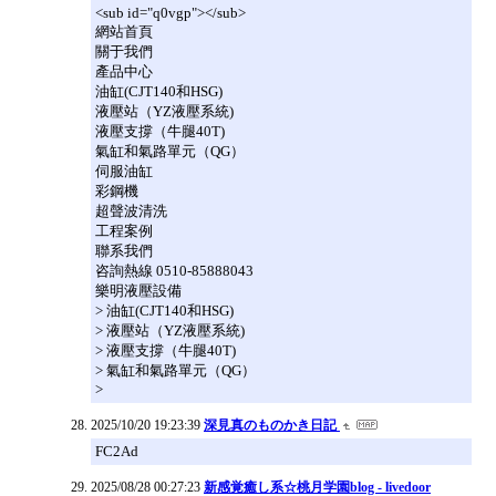
<sub id="q0vgp"></sub>
網站首頁
關于我們
產品中心
油缸(CJT140和HSG)
液壓站（YZ液壓系統)
液壓支撐（牛腿40T)
氣缸和氣路單元（QG）
伺服油缸
彩鋼機
超聲波清洗
工程案例
聯系我們
咨詢熱線 0510-85888043
樂明液壓設備
> 油缸(CJT140和HSG)
> 液壓站（YZ液壓系統)
> 液壓支撐（牛腿40T)
> 氣缸和氣路單元（QG）
>
2025/10/20 19:23:39
深見真のものかき日記
FC2Ad
2025/08/28 00:27:23
新感覚癒し系☆桃月学園blog - livedoor