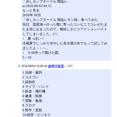
「冷しカップヌードル 鶏塩レ..
at 2026-08-03 04:51
もっと見る
2026年 08月
「冷しカップヌードル 鶏塩レモン味」食べてみた
先日、琵琶湖へ行った際に寄ったコンビニでコレがたま
たま目に止まったので、物珍しさにリアクションバイト
してしまいました。(^^;
↑ 夏っぽい！
冷蔵庫でしっかり冷やした名古屋の水でもって試してみ
ましたよ～～～。
↑ ５分待って開けた図。
5～10
2026/08/04 10:06:44
自作汁生活
1 法律・裁判
2 コスプレ
3 認知症
4 ライブ・バンド
5 鉄道・飛行機
6 健康・医療
7 受験・勉強
8 ブログ
9 哲学・思想
10 経営・ビジネス