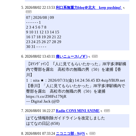
2026/08/02 22:13:53
利口系無重力blog＠北大 keep pushing!
07 | 2026/08 | 09
- - - - - - 1
2 3 4 5 6 7 8
9 10 11 12 13 14 15
16 17 18 19 20 21 22
23 24 25 26 27 28 29
30 31 - - - - -
2026/08/02 13:43:11
痛いニュース(ノ∀`)
【ﾖﾂﾝｳﾞｧｲﾝ】「人に見てもらいたかった」JR宇多津駅構
内で臀部を露出 高松市の無職の男（50）を逮捕【香
川】
1 ：nita ★：2026/07/31(金) 14:24:56.45 ID:4uipYBlJ9.net
【香川】「人に見てもらいたかった」JR宇多津駅構内で
臀部を露出 高松市の無職の男（50）を逮捕
https://t.co/Z98Fs17NjR
— Digital Jack (@D
2026/08/01 16:22:27
Radio CON$ MINI ANIME
はてな情報削除ガイドラインを改定しました
はてなの日記 (658)
2026/08/01 07:33:24
ニコニコ部 - 9@N