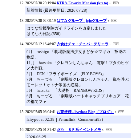
2026/07/30 20:19:04
KTR’s Favorite Mansion (ktr.to)
新着情報 (最終更新日: 2026.07.28)
2026/07/30 02:09:19
はてなグループ - jojoグループ
はてな情報削除ガイドラインを改定しました
はてなの日記 (658)
2026/07/12 16:46:07
夕食はチェ・チュバ・テリエラ
9月 toshigo 「劇場版魔法少女まどか☆マギカ 叛逆の
物語」
11月 hatsuka 「クレヨンしんちゃん 電撃！ブタのヒヅ
メ大作戦」
3月 DEN「フライボーイズ (FLY BOYS)」
7月 ちーづる 「劇場版クレヨンしんちゃん 嵐を呼ぶ
モーレツ！オトナ帝国の逆襲」
5月 hatsuka 「大誘拐 RAINBOW KIDS」
6月 ちーづる 「劇場版ハートキャッチプリキュア 花
の都でファ
2026/07/05 06:04:41
お茶妖精 - livedoor Blog（ブログ）
fairypot at 02:39｜Permalink│Comments(93)
2026/06/25 01:31:42
eSFe ＳＦ系イベントメモ
2026-06-25