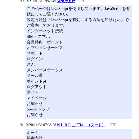
2021/01/28 19:48:49
Web冷え汁
このページはJavaScriptを使用しています。JavaScriptを有
効にしてご覧ください。
設定方法は「JavaScriptを有効にする方法を知りたい」で
ご案内しております。
インターネット接続
SIM・スマホ
会員特典・ポイント
オプションサービス
サポート
ログイン
さん
メンバーステータス
メール通
ポイントpt
ログアウト
閉じる
マイページ
お知らせ
So-netトップ
お知らせ
2020/11/08 07:36:26
N.U.D.E.＿l￣l○ （ヌード）
ホーム
勝利方法