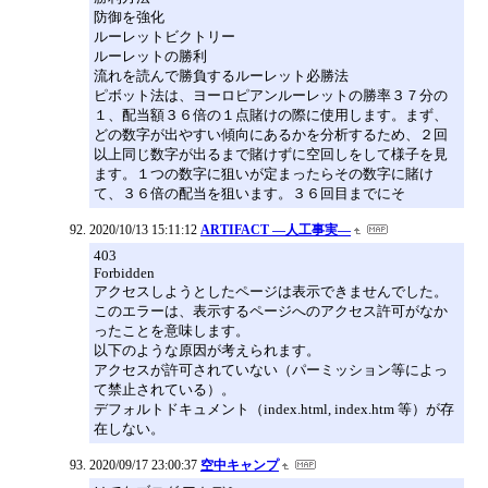
防御を強化
ルーレットビクトリー
ルーレットの勝利
流れを読んで勝負するルーレット必勝法
ピボット法は、ヨーロピアンルーレットの勝率３７分の
１、配当額３６倍の１点賭けの際に使用します。まず、
どの数字が出やすい傾向にあるかを分析するため、２回
以上同じ数字が出るまで賭けずに空回しをして様子を見
ます。１つの数字に狙いが定まったらその数字に賭け
て、３６倍の配当を狙います。３６回目までにそ
2020/10/13 15:11:12
ARTIFACT ―人工事実―
403
Forbidden
アクセスしようとしたページは表示できませんでした。
このエラーは、表示するページへのアクセス許可がなか
ったことを意味します。
以下のような原因が考えられます。
アクセスが許可されていない（パーミッション等によっ
て禁止されている）。
デフォルトドキュメント（index.html, index.htm 等）が存
在しない。
2020/09/17 23:00:37
空中キャンプ