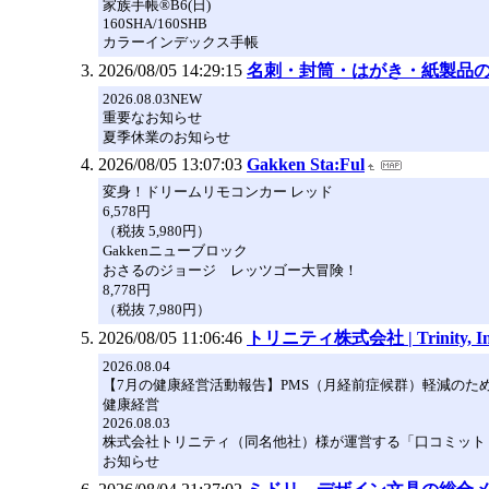
家族手帳®B6(日)
160SHA/160SHB
カラーインデックス手帳
2026/08/05 14:29:15
名刺・封筒・はがき・紙製品
2026.08.03NEW
重要なお知らせ
夏季休業のお知らせ
2026/08/05 13:07:03
Gakken Sta:Ful
変⾝！ドリームリモコンカー レッド
6,578円
（税抜 5,980円）
Gakkenニューブロック
おさるのジョージ レッツゴー大冒険！
8,778円
（税抜 7,980円）
2026/08/05 11:06:46
トリニティ株式会社 | Trinity, Inc. 
2026.08.04
【7月の健康経営活動報告】PMS（月経前症候群）軽減のた
健康経営
2026.08.03
株式会社トリニティ（同名他社）様が運営する「口コミット
お知らせ