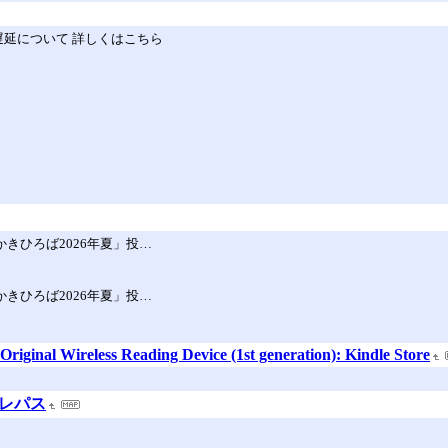
延について 詳しくはこちら
きひろば2026年夏」投…
きひろば2026年夏」投…
iginal Wireless Reading Device (1st generation): Kindle Store
クレパス