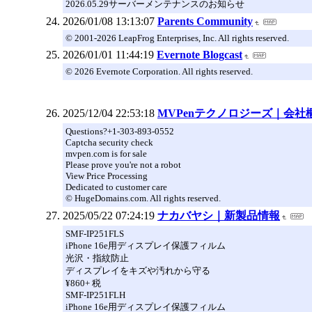
2026.05.29サーバーメンテナンスのお知らせ
2026/01/08 13:13:07
Parents Community
© 2001-2026 LeapFrog Enterprises, Inc. All rights reserved.
2026/01/01 11:44:19
Evernote Blogcast
© 2026 Evernote Corporation. All rights reserved.
2025/12/04 22:53:18
MVPenテクノロジーズ｜会社
Questions?+1-303-893-0552
Captcha security check
mvpen.com is for sale
Please prove you're not a robot
View Price Processing
Dedicated to customer care
© HugeDomains.com. All rights reserved.
2025/05/22 07:24:19
ナカバヤシ｜新製品情報
SMF-IP251FLS
iPhone 16e用ディスプレイ保護フィルム
光沢・指紋防止
ディスプレイをキズや汚れから守る
¥860+ 税
SMF-IP251FLH
iPhone 16e用ディスプレイ保護フィルム