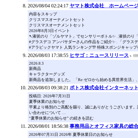
2026/08/04 02:24:17
ヤマト株式会社 ホームペー
内容をスキップ
クリスマスオーナメントセット
クリスマスオーナメントセット
2026年8月3日イベント
➷液状のり「ゾルヤマト」でセンサリーボトル✨ . 液状の
#グラスデコ アンバサダーさんの作品をご紹介✨ . 「グ
#アラビックヤマト 人気ランキング🎊 特殊スポンジキャッ
2026/08/03 17:38:55
ヒサゴ：ニュースリリース
2026.8.3
新商品
キャラクターグッズ
新商品を追加しました。 「Re:ゼロから始める異世界生活
2026/08/03 09:38:21
ポトス株式会社インターネッ
投稿日: 2026年7月31日
夏季休業のお知らせ
平素より格別のご高配を賜り、誠にありがとうございます。誠に勝
い合わせについて …
“夏季休業のお知らせ” の続きを読む
2026/08/01 18:56:38
事務用品とオフィス家具の総
2026年07月31日 2026年 夏季休業日のお知らせ