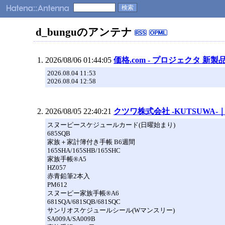
d_bunguのアンテナ
2026/08/06 01:44:05
価格.com - プロジェクタ 新
2026.08.04 11:53
2026.08.04 12:58
2026/08/05 22:40:21
クツワ株式会社 -KUTSUWA-｜
スヌーピースケジュールカード(日曜始まり)
685SQB
家族＋家計簿付き手帳 B6週間
165SHA/165SHB/165SHC
家族手帳®A5
HZ057
赤青鉛筆2本入
PM612
スヌーピー家族手帳®A6
681SQA/681SQB/681SQC
サンリオスケジュールシール(Wマンスリー)
SA009A/SA009B