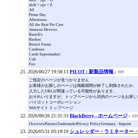
shift + opt + Z
All
Prime Day
Albertsons
All the Best Pet Care
Amazon Devices
Bartell's
Bashas'
Bristol Farms
Cardenas
Cards Supermarket
Cub
Foo
2026/06/27 19:58:13
PILOT | 新製品情報
ご指定のページが見つかりません
お客様がお探しのページは掲載期間が終了し削除されたか、
入力したURLが間違っている可能性があります。
おそれいりますが、トップページから目的のページをお探し
パイロットコーポレーション
Webサイト トップページ
2026/06/26 21:31:33
BlackBerry - ホームページ
OverviewPatentsTrademarksPrivacy PolicyGermany - Imprint
2026/05/31 05:19:19
シュレッダー・ラミネーター・防