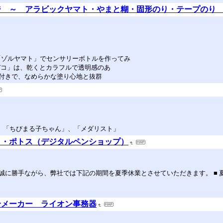
ジ ～ アラビックヤマト・やまと糊・固形のり・テープのり
り「ゾルヤマト」でセンサリーボトルを作ってみ
ラスデコ」は、乾くとカラフルで透明感のあ
プ付きで、なめらかな塗り心地と抜群
」、「ちびまる子ちゃん」、「メダリスト」
ト・ポトス（デジタルペンショップ）
手ながら、弊社では下記の期間を夏季休業とさせていただきます。 ■ 夏季休業期間
合メーカー ライオン事務器