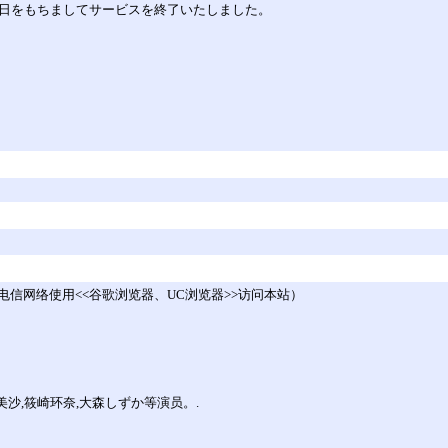
30日をもちましてサービスを終了いたしました。
信网络使用<<谷歌浏览器、UC浏览器>>访问本站）
沙,筱崎环奈,大森しずか等演员。.