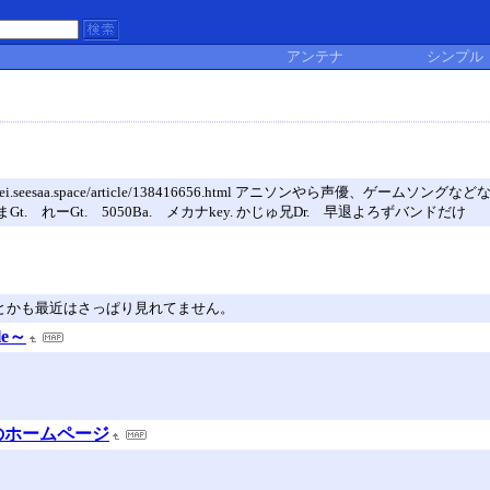
アンテナ
シンプル
ei.seesaa.space/article/138416656.html アニソンやら声
t. れーGt. 5050Ba. メカナkey. かじゅ兄Dr. 早退よろずバンドだけ
認ブラウザとかも最近はさっぱり見れてません。
le～
のホームページ