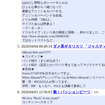
はみだし野郎とボンバーギャルが、
ひょんな事から一緒になって、
素敵なアニソンをカバーする、
アニソンカバーバンドを結成。
ドリル仲間 「DRiLL」
ライブとあらば即参上！
～マ～キ～タ～
ドリルライブ（という名の雑談と演奏）、終わりました。ご
http://force-of-music.com/20090328/
ではセットリストなど。
2026/04/04 00:40:14
ダメ系ギタリスツ 「ジャステ
Official Web site!!!!!!!!
★コンテンツ★
バンド紹介（まじめなほう）
バンド紹介（設定とかバリバリ考えてあってマジでイケてる
★告知★
Justice3/7がCDを出すみたいですよ。
White AlbumのアレンジアルバムをWhite Albumオン
鷺・淳・RICEの3人が作ってます。
洋司・BB・もっちー。の3人も演奏で参加して
2026/04/03 22:56:03
魁！パッションビーツ
We love "Rock" in my room!!
コンテンツへスキップ