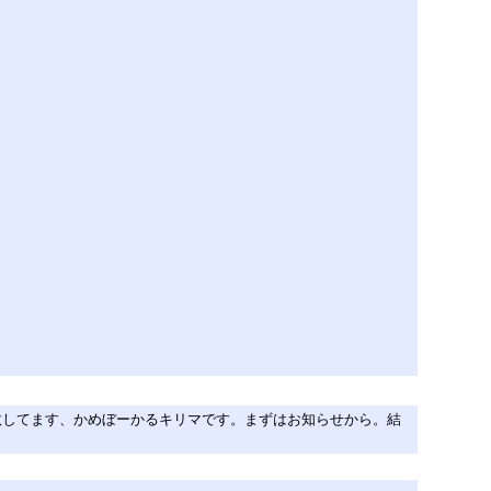
le/122759811.html ご無沙汰してます、かめぼーかるキリマです。まずはお知らせから。結