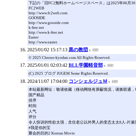
下記の「旧FC2無料ホームページスペース」は2025年06月
FC2WEB
http://www.fc2web.com
GOOSIDE
http://www.gooside.com
k-free.net
http://www.k-free.net
Easter
http://www.easter.
2025/01/02 15:17:13
黒の教団
© 2025 Chrono-kyodan.com All Rights Reserved.
2025/01/01 02:03:42
BLL学園軽音部
(C) 2025 ブログ JUGEM Some Rights Reserved.
2024/11/07 17:04:00
コンシェルジュＭ
本站最新网址：敬请收藏（移动网络有屏蔽情况，请换联通，电
国产精品
排序
时间
人气
评分
令人惊讶的性欲太强，含住老公以外男人的变态太太8人-片瀬美
#我是你的宝
聚会的目的2 Korean Movie