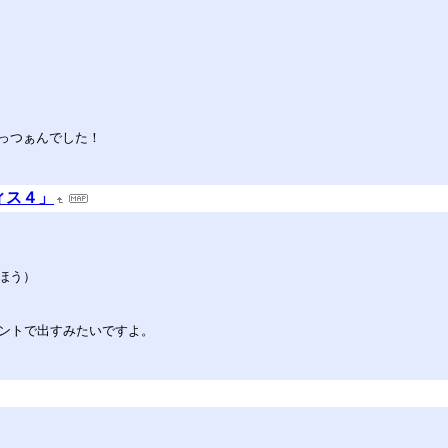
っつぁんでした！
ィス４」
ほう）
リーイベントで出すみたいですよ。