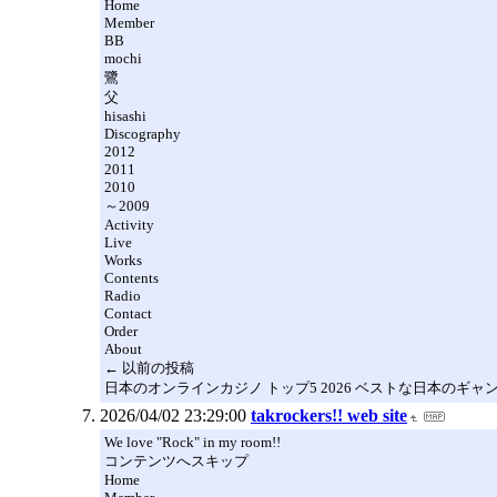
Home
Member
BB
mochi
鷺
父
hisashi
Discography
2012
2011
2010
～2009
Activity
Live
Works
Contents
Radio
Contact
Order
About
← 以前の投稿
日本のオンラインカジノ トップ5 2026 ベストな日本のギャ
2026/04/02 23:29:00
takrockers!! web site
We love "Rock" in my room!!
コンテンツへスキップ
Home