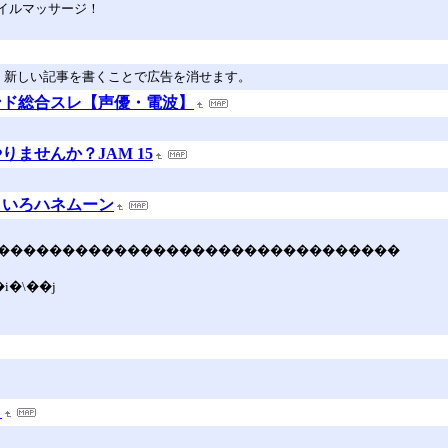
オイルマッサージ！
。新しい記事を書くことで広告を消せます。
ンド総合スレ【声優・電波】
ませんか？JAM 15
もいろハネムーン
�������������������������������
�i�\��j
】