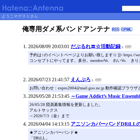
ようこそゲストさん
俺専用ダメ系バンドアンテナ
2026/08/09 20:03:01
だぶるれ〓☆活動記録
予約は↑のイベントページよりお願い致します☆ ]]> https://wr
コンセプトにやってます。多分。memberVo. れいVo. きりまG
2026/07/23 21:41:57
えんぷろ
お問い合わせ：enpro2004@mail.goo.ne.jp 動作確
2026/05/28 21:53:45
～Game Addict’s Music Ensemb
26/05/28 団員募集情報を更新しました。
アルトサックス
～2026/7/3（金）まで
2026/04/04 14:13:15
アニソンカバーバンドDRiLL
★アニソンカバーバンド★
「DRiLL」