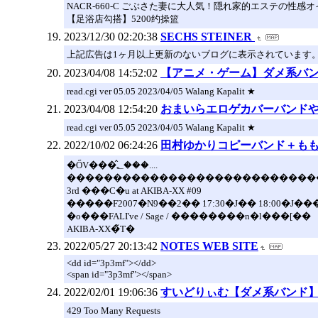
NACR-660-C ごぶさた妻に大人気！隠れ家的エステの性感
【足浴店勾搭】5200约操篮
2023/12/30 02:20:38
SECHS STEINER
上記広告は1ヶ月以上更新のないブログに表示されています
2023/04/08 14:52:02
【アニメ・ゲーム】ダメ系バ
read.cgi ver 05.05 2023/04/05 Walang Kapalit ★
2023/04/08 12:54:20
おまいらエロゲカバーバンドやり
read.cgi ver 05.05 2023/04/05 Walang Kapalit ★
2022/10/02 06:24:26
田村ゆかりコピーバンド＋も
�ŐV���̂؂���....
���������������������������
3rd ���C�u at AKIBA-XX #09
�����F2007�N9��2�� 17:30�J�� 18:00�J��
�o���FALI've / Sage / ��������n�l���[��
AKIBA-XX�̃T�
2022/05/27 20:13:42
NOTES WEB SITE
<dd id="3p3mf"></dd>
<span id="3p3mf"></span>
2022/02/01 19:06:36
すいどりぃむ【ダメ系バンド
429 Too Many Requests